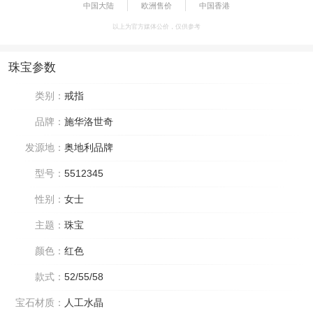
中国大陆
欧洲售价
中国香港
以上为官方媒体公价，仅供参考
珠宝参数
类别：
戒指
品牌：
施华洛世奇
发源地：
奥地利品牌
型号：
5512345
性别：
女士
主题：
珠宝
颜色：
红色
款式：
52/55/58
宝石材质：
人工水晶