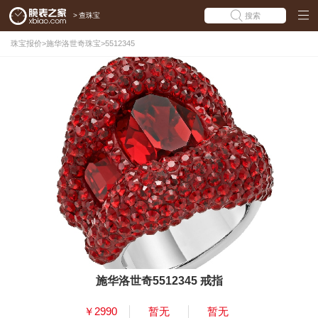
>
查珠宝
搜索
珠宝报价
>
施华洛世奇珠宝
>
5512345
施华洛世奇5512345 戒指
￥2990
暂无
暂无