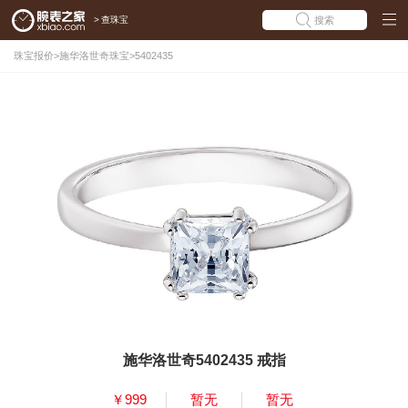
>
查珠宝
搜索
珠宝报价
>
施华洛世奇珠宝
>
5402435
施华洛世奇5402435 戒指
￥999
暂无
暂无