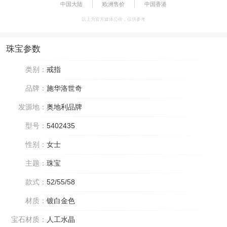
中国大陆
欧洲售价
中国香港
以上为官方媒体公价，仅供参考
珠宝参数
类别：
戒指
品牌：
施华洛世奇
发源地：
奥地利品牌
型号：
5402435
性别：
女士
主题：
珠宝
款式：
52/55/58
材质：
镀白金色
宝石材质：
人工水晶