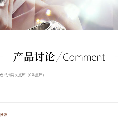
金色戒指
网友点评（
0
条点评）
推荐