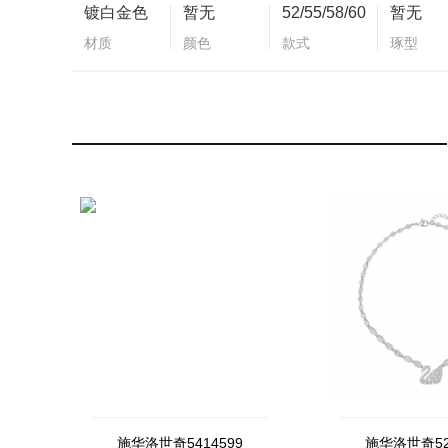
镀白金色
暂无
52/55/58/60
暂无
材质
颜色
款式
琢型
施华洛世奇5414599
施华洛世奇52