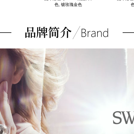
色, 镀玫瑰金色