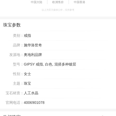
中国大陆
欧洲售价
中国香港
以上为官方媒体公价，仅供参考
珠宝参数
类别：
戒指
品牌：
施华洛世奇
发源地：
奥地利品牌
型号：
GIPSY 戒指, 白色, 混搭多种镀层
性别：
女士
主题：
珠宝
宝石材质：
人工水晶
官网电话：
4006901078