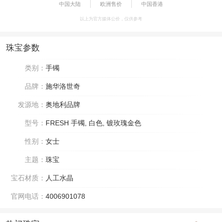
中国大陆
欧洲售价
中国香港
以上为官方媒体公价，仅供参考
珠宝参数
类别：
手镯
品牌：
施华洛世奇
发源地：
奥地利品牌
型号：
FRESH 手镯, 白色, 镀玫瑰金色
性别：
女士
主题：
珠宝
宝石材质：
人工水晶
官网电话：
4006901078