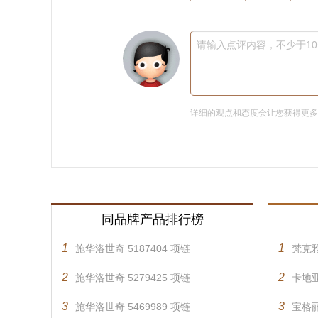
请输入点评内容，不少于1
详细的观点和态度会让您获得更
同品牌产品排行榜
1
1
施华洛世奇 5187404 项链
梵克雅
2
2
施华洛世奇 5279425 项链
卡地亚
3
3
施华洛世奇 5469989 项链
宝格丽