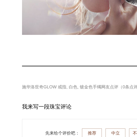
施华洛世奇GLOW 戒指, 白色, 镀金色手镯
网友点评（
0
条点
我来写一段珠宝评论
先来给个评价吧：
推荐
中立
不