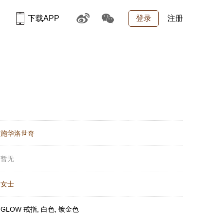
下载APP
登录
注册
：
施华洛世奇
：
暂无
：
女士
：
GLOW 戒指, 白色, 镀金色