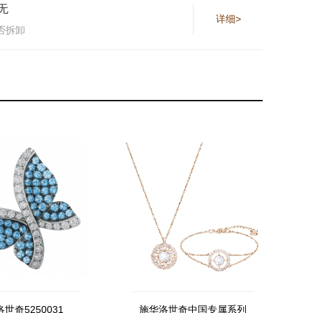
无
详细>
否拆卸
世奇5250031
施华洛世奇中国专属系列