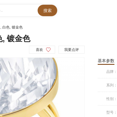
..
, 白色, 镀金色
, 镀金色
喜欢
我要点评
基本参数
品牌
系列
性别
型号