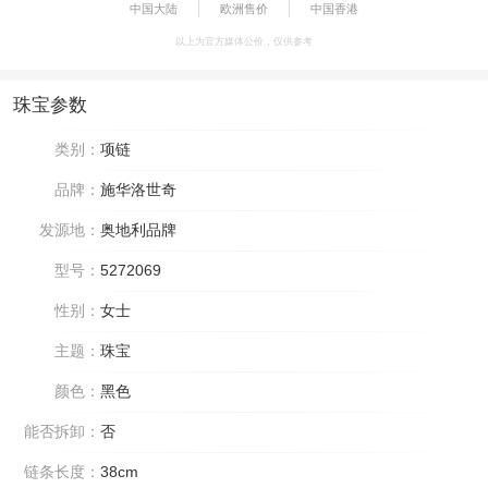
中国大陆
欧洲售价
中国香港
以上为官方媒体公价，仅供参考
珠宝参数
类别：
项链
品牌：
施华洛世奇
发源地：
奥地利品牌
型号：
5272069
性别：
女士
主题：
珠宝
颜色：
黑色
能否拆卸：
否
链条长度：
38cm