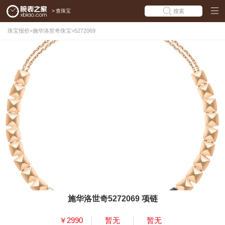
>
查珠宝
搜索
珠宝报价
>
施华洛世奇珠宝
>
5272069
施华洛世奇5272069 项链
￥2990
暂无
暂无