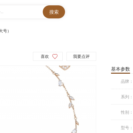
..
（大号）
）
喜欢
我要点评
基本参数
品牌
系列
性别
型号