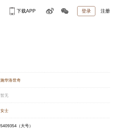
下载APP
登录
注册
：
施华洛世奇
：
暂无
：
女士
：
5409354（大号）