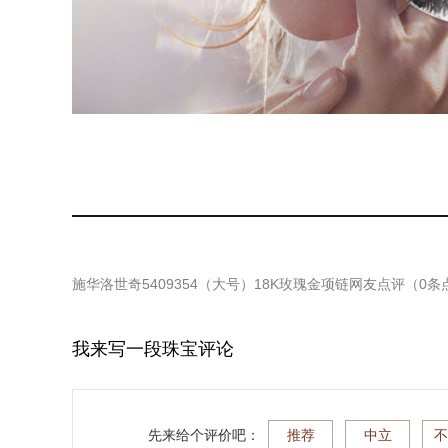
施华洛世奇5409354（大号）18K玫瑰金项链
网友点评（
0
条
我来写一段珠宝评论
先来给个评价吧：
推荐
中立
不