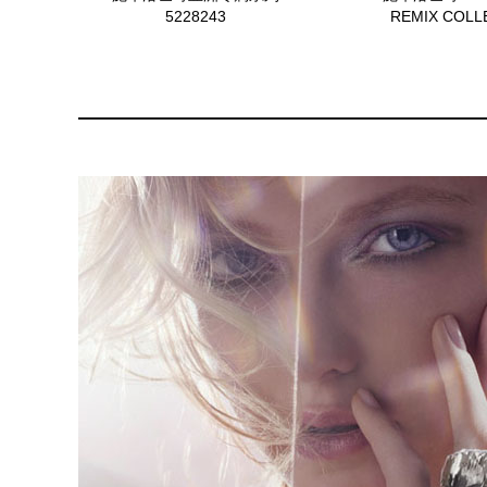
5228243
REMIX COLL
543277