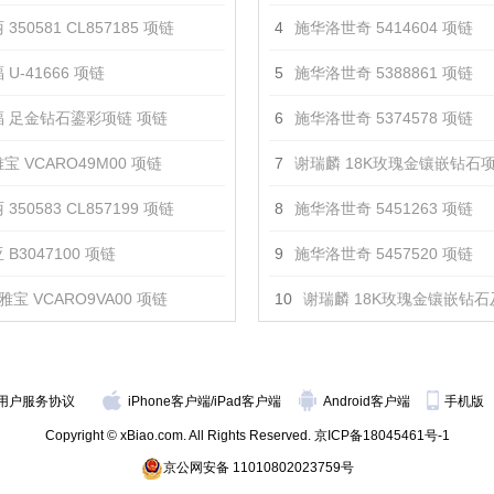
350581 CL857185 项链
4
施华洛世奇 5414604 项链
U-41666 项链
5
施华洛世奇 5388861 项链
 足金钻石鎏彩项链 项链
6
施华洛世奇 5374578 项链
宝 VCARO49M00 项链
7
谢瑞麟 18K玫瑰金镶嵌钻石项
350583 CL857199 项链
8
施华洛世奇 5451263 项链
 B3047100 项链
9
施华洛世奇 5457520 项链
雅宝 VCARO9VA00 项链
10
谢瑞麟 18K玫瑰金镶嵌钻石及贝母项
用户服务协议
iPhone客户端
/
iPad客户端
Android客户端
手机版
Copyright © xBiao.com. All Rights Reserved.
京ICP备18045461号-1
京公网安备 11010802023759号