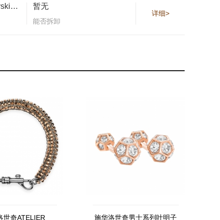
密镶超细Swarovski仿水晶和玫瑰金色镀层
暂无
详细>
能否拆卸
世奇ATELIER
施华洛世奇男士系列叶明子