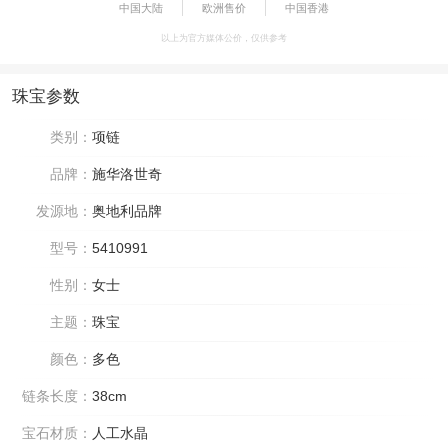
中国大陆
欧洲售价
中国香港
以上为官方媒体公价，仅供参考
珠宝参数
类别：
项链
品牌：
施华洛世奇
发源地：
奥地利品牌
型号：
5410991
性别：
女士
主题：
珠宝
颜色：
多色
链条长度：
38cm
宝石材质：
人工水晶