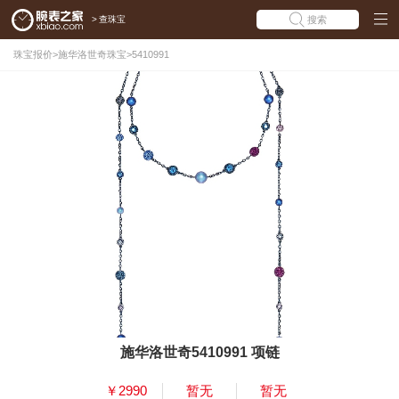
>
查珠宝
搜索
珠宝报价
>
施华洛世奇珠宝
>
5410991
施华洛世奇5410991 项链
￥2990
暂无
暂无