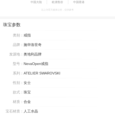
中国大陆
欧洲售价
中国香港
以上为官方媒体公价，仅供参考
珠宝参数
类别：
戒指
品牌：
施华洛世奇
发源地：
奥地利品牌
型号：
NevaOpen戒指
系列：
ATELIER SWAROVSKI
性别：
女士
款式：
珠宝
材质：
合金
宝石材质：
人工水晶