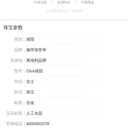
中国大陆
欧洲售价
中国香港
以上为官方媒体公价，仅供参考
珠宝参数
类别：
戒指
品牌：
施华洛世奇
发源地：
奥地利品牌
型号：
Click戒指
性别：
女士
款式：
珠宝
材质：
合金
宝石材质：
人工水晶
官网电话：
4006901078