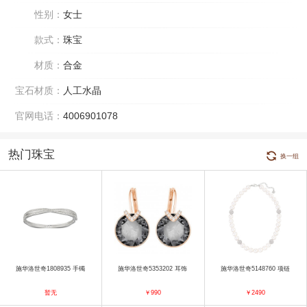
性别：
女士
款式：
珠宝
材质：
合金
宝石材质：
人工水晶
官网电话：
4006901078
热门珠宝
换一组
施华洛世奇1808935 手镯
施华洛世奇5353202 耳饰
施华洛世奇5148760 项链
暂无
￥990
￥2490