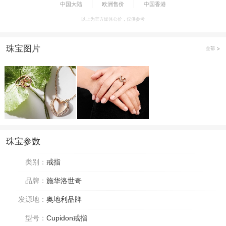
中国大陆
欧洲售价
中国香港
以上为官方媒体公价，仅供参考
珠宝图片
全部
珠宝参数
类别：
戒指
品牌：
施华洛世奇
发源地：
奥地利品牌
型号：
Cupidon戒指