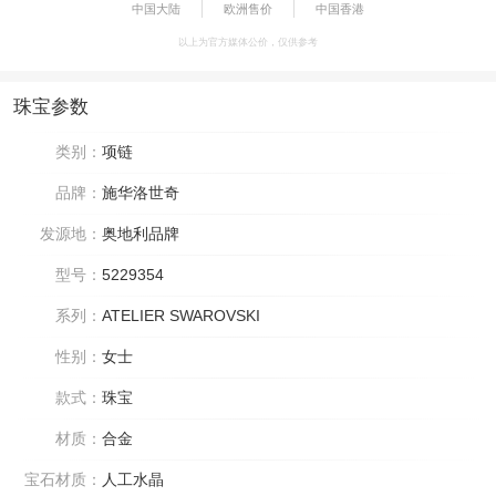
中国大陆
欧洲售价
中国香港
以上为官方媒体公价，仅供参考
珠宝参数
类别：
项链
品牌：
施华洛世奇
发源地：
奥地利品牌
型号：
5229354
系列：
ATELIER SWAROVSKI
性别：
女士
款式：
珠宝
材质：
合金
宝石材质：
人工水晶