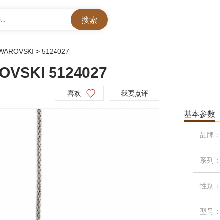
..
SWAROVSKI
>
5124027
VSKI 5124027
喜欢
我要点评
基本参数
品牌
系列
性别
型号