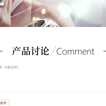
评（
0
条点评）
推荐