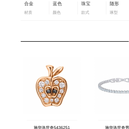
合金
蓝色
珠宝
随形
材质
颜色
款式
琢型
施华洛世奇5436251
施华洛世奇