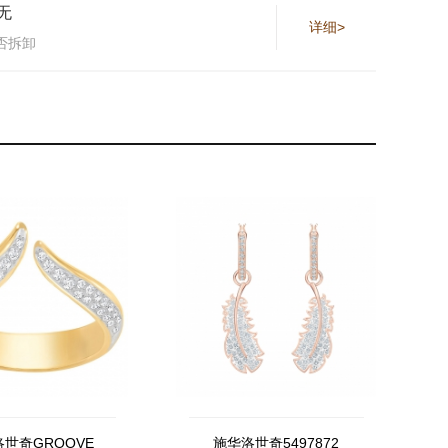
无
详细>
否拆卸
世奇GROOVE
施华洛世奇5497872