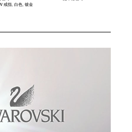
W 戒指, 白色, 镀金
色