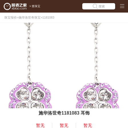
>
查珠宝
搜索
珠宝报价
>
施华洛世奇珠宝
>
1181083
施华洛世奇1181083 耳饰
暂无
暂无
暂无