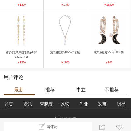
￥1290
￥1490
￥18500
施华洛世奇中国专属系列51
施华洛世奇5182592 项链
施华洛世奇5440458 耳饰
93935 耳饰
￥1590
￥1700
￥899
用户评论
最新
推荐
中立
不推荐
首页
资讯
查腕表
论坛
作业
珠宝
明星
去电脑版
写评论
©2018腕表之家 m.xbiao.com