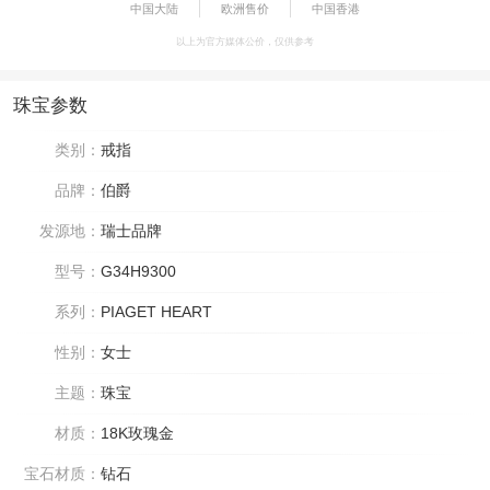
中国大陆
欧洲售价
中国香港
以上为官方媒体公价，仅供参考
珠宝参数
类别：
戒指
品牌：
伯爵
发源地：
瑞士品牌
型号：
G34H9300
系列：
PIAGET HEART
性别：
女士
主题：
珠宝
材质：
18K玫瑰金
宝石材质：
钻石