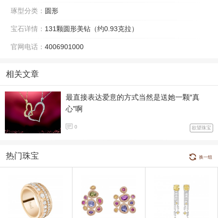
琢型分类：
圆形
宝石详情：
131颗圆形美钻（约0.93克拉）
官网电话：
4006901000
相关文章
最直接表达爱意的方式当然是送她一颗“真
心”啊
0
欲望珠宝
热门珠宝
换一组