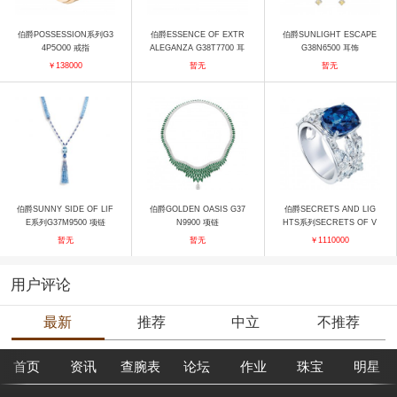
伯爵POSSESSION系列G3
伯爵ESSENCE OF EXTR
伯爵SUNLIGHT ESCAPE
4P5O00 戒指
ALEGANZA G38T7700 耳
G38N6500 耳饰
饰
￥138000
暂无
暂无
伯爵SUNNY SIDE OF LIF
伯爵GOLDEN OASIS G37
伯爵SECRETS AND LIG
E系列G37M9500 项链
N9900 项链
HTS系列SECRETS OF V
ENICE G34HD254 戒指
暂无
暂无
￥1110000
用户评论
最新
推荐
中立
不推荐
首页
资讯
查腕表
论坛
作业
珠宝
明星