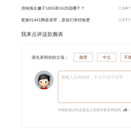
沛纳海左撇子1655和1628选哪个？
已有
4
个
更换01441陶瓷表带，彦祖们有经验麽
已有
7
个
我来点评这款腕表
请先表明你的立场：
推荐
中立
不
请输入点评内容，不少于10个汉字
详细的观点和态度会让您获得更多网友的
！