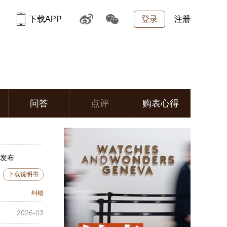
下载APP
登录
注册
问答
点评
购表心得
月发布
下载说明书
纠错
2026-03