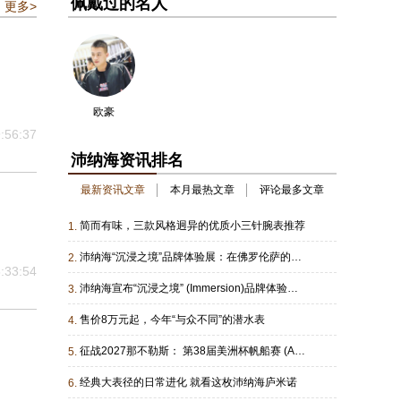
佩戴过的名人
更多>
欧豪
:56:37
沛纳海资讯排名
最新资讯文章
本月最热文章
评论最多文章
简而有味，三款风格迥异的优质小三针腕表推荐
1.
沛纳海“沉浸之境”品牌体验展：在佛罗伦萨的地下水宫，重新发现时间的另一种刻度
2.
:33:54
沛纳海宣布“沉浸之境” (Immersion)品牌体验展 将于2026年9月10日 于佛罗伦萨揭幕
3.
售价8万元起，今年“与众不同”的潜水表
4.
征战2027那不勒斯： 第38届美洲杯帆船赛 (America’s Cup)开赛在即， 沛纳海推出两款全新Luminor 庐米诺系列Luna Rossa时计
5.
经典大表径的日常进化 就看这枚沛纳海庐米诺
6.