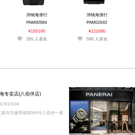
沛纳海潜行
沛纳海潜行
PAM00984
PAM02692
¥155100
¥121000
265
人喜欢
586
人喜欢
海专卖店(八佰伴店)
7813004
嘉兴市越秀南路968号八佰伴一楼