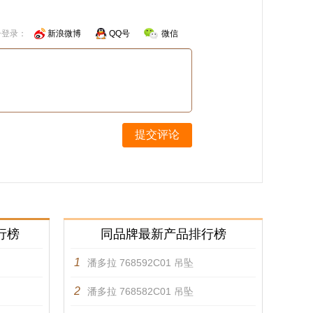
号登录：
新浪微博
QQ号
微信
提交评论
行榜
同品牌最新产品排行榜
1
潘多拉 768592C01 吊坠
2
潘多拉 768582C01 吊坠