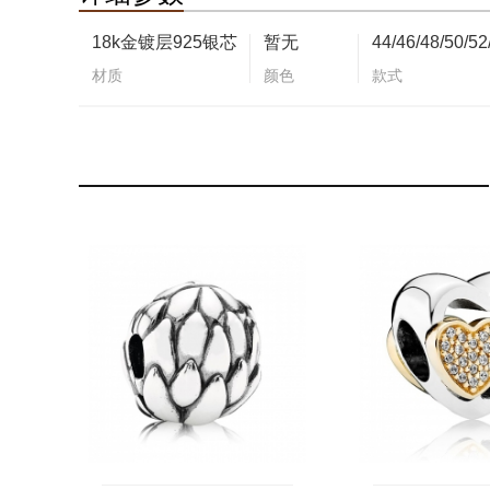
18k金镀层925银芯
暂无
材质
颜色
款式