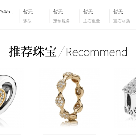
44/46/48/50/52/54/56/58
暂无
暂无
暂无
暂无
琢型
定制服务
主石重量
宝石材质