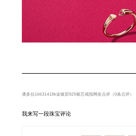
潘多拉16631418k金镀层925银芯戒指
网友点评（
0
条点评）
我来写一段珠宝评论