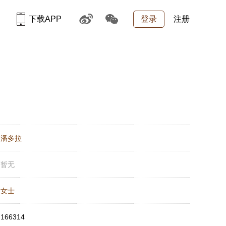
下载APP
登录
注册
：
潘多拉
：
暂无
：
女士
：
166314