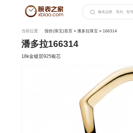
腕表品牌、系列、型号.
当前位置:
报价(珠宝)首页
>
潘多拉珠宝
>
166314
潘多拉166314
18k金镀层925银芯