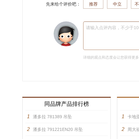
先来给个评价吧：
推荐
中立
不
请输入点评内容，不少于1
详细的观点和态度会让您获得更
同品牌产品排行榜
1
1
潘多拉 781389 吊坠
卡地亚
2
2
潘多拉 791221EN20 吊坠
周大福