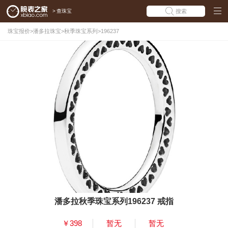
>
查珠宝
搜索
珠宝报价
>
潘多拉珠宝
>
秋季珠宝系列
>
196237
潘多拉秋季珠宝系列196237 戒指
￥398
暂无
暂无