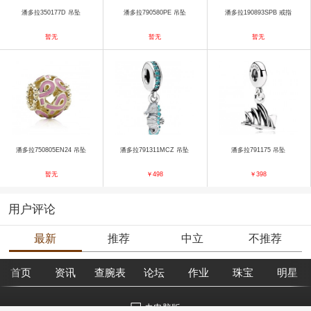
潘多拉350177D 吊坠
潘多拉790580PE 吊坠
潘多拉190893SPB 戒指
暂无
暂无
暂无
潘多拉750805EN24 吊坠
潘多拉791311MCZ 吊坠
潘多拉791175 吊坠
暂无
￥498
￥398
用户评论
最新
推荐
中立
不推荐
首页
资讯
查腕表
论坛
作业
珠宝
明星
去电脑版