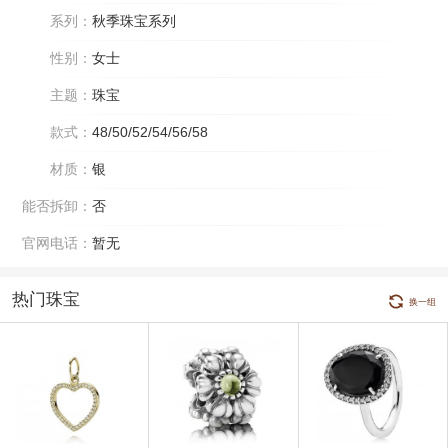
系列：
秋季珠宝系列
性别：
女士
主题：
珠宝
款式：
48/50/52/54/56/58
材质：
银
能否拆卸：
否
官网电话：
暂无
热门珠宝
换一组