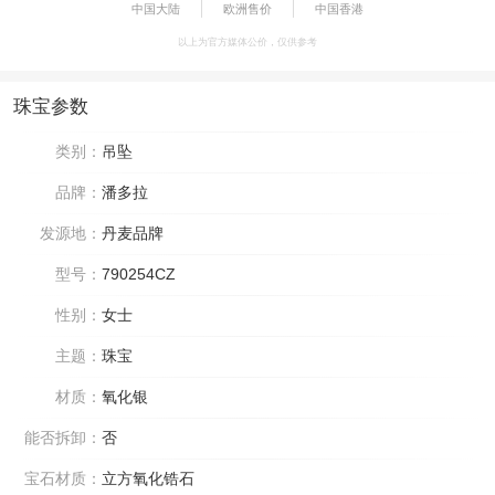
中国大陆
欧洲售价
中国香港
以上为官方媒体公价，仅供参考
珠宝参数
类别：
吊坠
品牌：
潘多拉
发源地：
丹麦品牌
型号：
790254CZ
性别：
女士
主题：
珠宝
材质：
氧化银
能否拆卸：
否
宝石材质：
立方氧化锆石