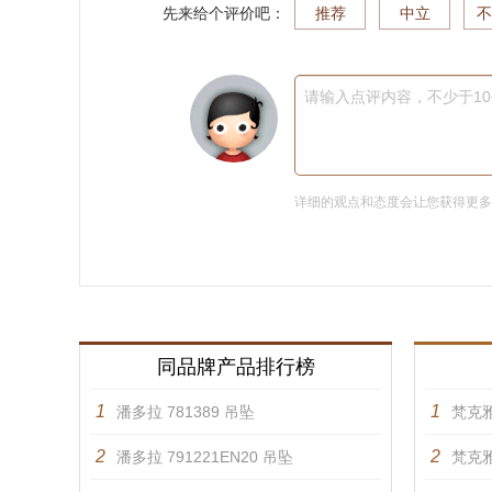
先来给个评价吧：
推荐
中立
不
请输入点评内容，不少于1
详细的观点和态度会让您获得更
同品牌产品排行榜
1
1
潘多拉 781389 吊坠
梵克雅
2
2
潘多拉 791221EN20 吊坠
梵克雅