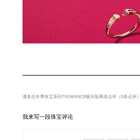
潘多拉冬季珠宝系列791969NCB银吊坠
网友点评（
0
条点评
我来写一段珠宝评论