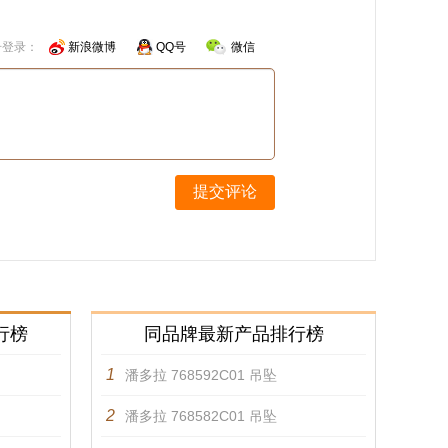
号登录：
新浪微博
QQ号
微信
提交评论
行榜
同品牌最新产品排行榜
1
潘多拉 768592C01 吊坠
2
潘多拉 768582C01 吊坠