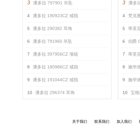
3
3
潘多拉 797901 吊坠
潘多拉
4
潘多拉 190923CZ 戒指
4
梵克雅
5
潘多拉 290382 耳饰
5
蒂芙尼
6
潘多拉 791960 吊坠
6
伯爵 G
7
潘多拉 397956CZ 项链
7
蒂芙尼 T
8
潘多拉 180986CZ 戒指
8
施华洛
9
潘多拉 191044CZ 戒指
9
施华洛
10
潘多拉 296374 耳饰
10
宝格丽
关于我们
联系我们
加入我们