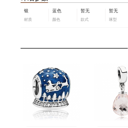
银
蓝色
暂无
暂无
材质
颜色
款式
琢型