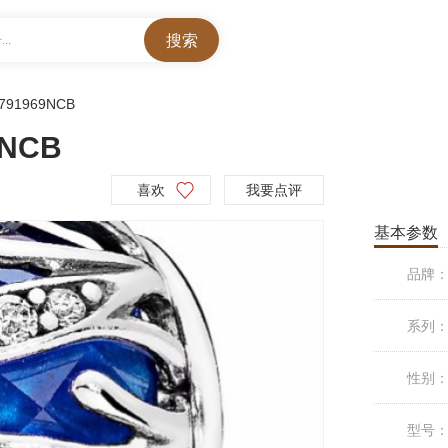
..
791969NCB
NCB
喜欢
我要点评
基本参数
品牌
系列
性别
型号