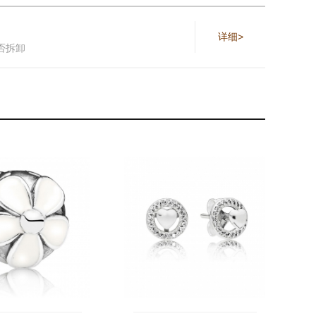
详细>
否拆卸