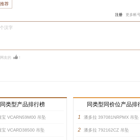
推荐
注册
更多帐
0个汉字
多网友的
！
同类型产品排行榜
同类型同价位产品排
1
宝 VCARN59M00 吊坠
潘多拉 397081NRPMX 吊坠
2
宝 VCARD38500 吊坠
潘多拉 792162CZ 吊坠