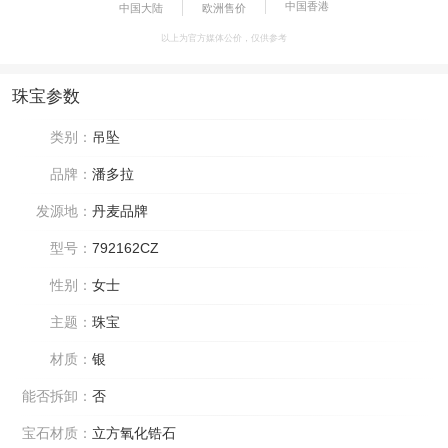
中国香港
中国大陆
欧洲售价
以上为官方媒体公价，仅供参考
珠宝参数
类别：
吊坠
品牌：
潘多拉
发源地：
丹麦品牌
型号：
792162CZ
性别：
女士
主题：
珠宝
材质：
银
能否拆卸：
否
宝石材质：
立方氧化锆石