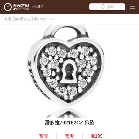
>
查珠宝
搜索
珠宝报价
>
潘多拉珠宝
>
792162CZ
潘多拉792162CZ 吊坠
暂无
暂无
HK199