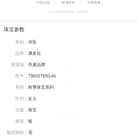
中国大陆
欧洲售价
中国香港
以上为官方媒体公价，仅供参考
珠宝参数
类别：
吊坠
品牌：
潘多拉
发源地：
丹麦品牌
型号：
796327EN146
系列：
秋季珠宝系列
性别：
女士
主题：
珠宝
材质：
银
能否拆卸：
否