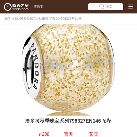
>
查珠宝
搜索
珠宝报价
>
潘多拉珠宝
>
秋季珠宝系列
>
796327EN146
潘多拉秋季珠宝系列796327EN146 吊坠
￥298
暂无
暂无