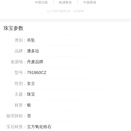
中国大陆
欧洲售价
中国香港
以上为官方媒体公价，仅供参考
珠宝参数
类别：
吊坠
品牌：
潘多拉
发源地：
丹麦品牌
型号：
791860CZ
性别：
女士
主题：
珠宝
材质：
银
能否拆卸：
否
宝石材质：
立方氧化锆石