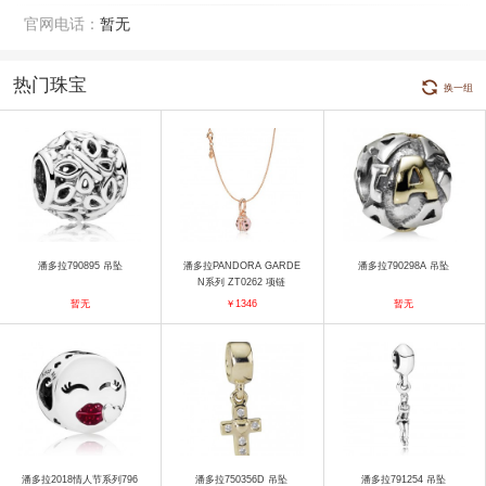
官网电话：
暂无
热门珠宝
换一组
潘多拉790895 吊坠
潘多拉PANDORA GARDE
潘多拉790298A 吊坠
N系列 ZT0262 项链
暂无
￥1346
暂无
潘多拉2018情人节系列796
潘多拉750356D 吊坠
潘多拉791254 吊坠