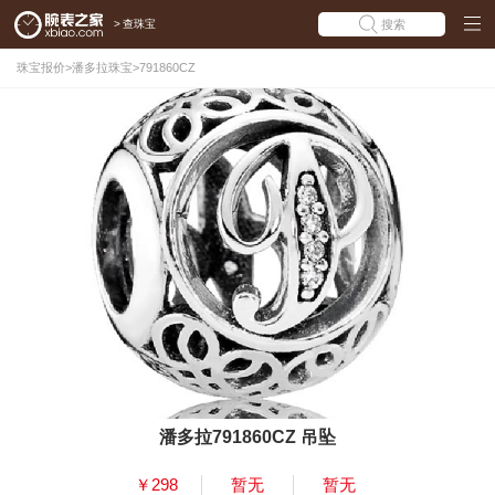
>
查珠宝
搜索
珠宝报价
>
潘多拉珠宝
>
791860CZ
潘多拉791860CZ 吊坠
￥298
暂无
暂无