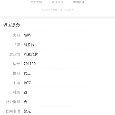
中国大陆
欧洲售价
中国香港
以上为官方媒体公价，仅供参考
珠宝参数
类别：
吊坠
品牌：
潘多拉
发源地：
丹麦品牌
型号：
791190
性别：
女士
主题：
珠宝
材质：
银
能否拆卸：
否
官网电话：
暂无