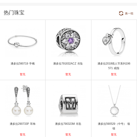
热门珠宝
换一组
潘多拉590719 手镯
潘多拉791832ACZ 吊坠
潘多拉2018情人节系列196
571 戒指
暂无
暂无
暂无
潘多拉290733P 耳饰
潘多拉790323M 吊坠
潘多拉590529（中号） 项
链
暂无
暂无
暂无