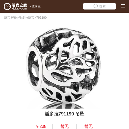
>
查珠宝
搜索
珠宝报价
>
潘多拉珠宝
>
791190
潘多拉791190 吊坠
￥298
暂无
暂无