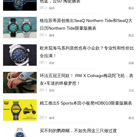
色蓝，云50”陶瓷腕表
2
编译
新品
格拉苏蒂原创推出SeaQ Northern Tide和SeaQ大
日历Northern Tide限量版腕表
从这里开始，一切都体现在精妙的细节上。表盘呈柔和的
3
编译
新品
灰色，乍一看，这种颜色掩盖了小秒针显示区域的镜面背
欧米茄海马系列居然也有小众款？专业性和性价比
景和高对比度的红色指针。
全拉满！
7
原创
品鉴
环法五冠王同款！ RM X Colnago梅花陀飞轮，表
友+车迷的终极梦想！
3
原创
文化
精工推出5 Sports本田小板凳HDB010限量版腕表
6
编译
新品
买不到的鹦鹉螺，不如先用这三只做过渡