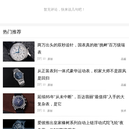
暂无评论，快来说几句吧！
热门推荐
这款腕表以新款艺术家系列为基础，仅显示时间，并配备
小秒针。精钢表壳直径39.50毫米，厚度11.10毫米，搭配
两万出头的双秒追针，国表真的敢“挑衅”百万级瑞
灰色绒面皮革表带和蝴蝶扣。
表
10
原创
品鉴
与全新设计一脉相承，腕表采用直边时针和分针，立体时
标的设计灵感源自品牌1960年代的经典风格。整体造型延
从正装表到一体式豪华运动表，积家大师不是跟风
续了该系列一贯的简洁利落的都市风格。
是回归
10
原创
品鉴
延续85年“从未中断”，百达翡丽“最值得”入手的大
复杂表，是它
11
原创
技术
爱彼推出皇家橡树系列自动上链浮动式陀飞轮“夜