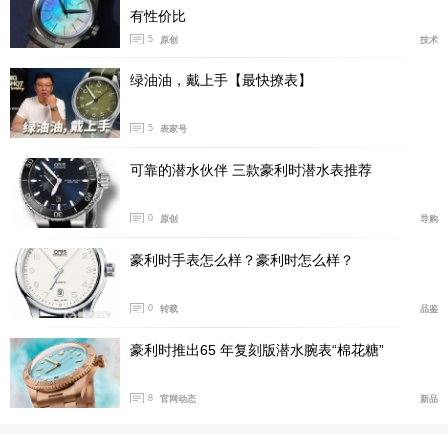
有性价比
5
原创
技术
绿油油，戴上手【最快撩表】
5
表家号
可靠的潜水伙伴 三款豪利时潜水表推荐
0
原创
导购
豪利时手表怎么样？豪利时怎么样？
0
转载
品鉴
豪利时推出65 年复刻版潜水腕表“棉花糖”
8
官网动态
新品