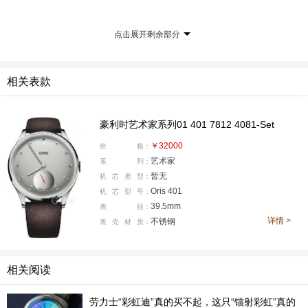
牌。荷尔斯泰因为无数腕表设计和超过280款创新机械机
芯提供了永恒的背景，其中包括我们的自主机芯100和400
点击展开剩余部分
系列。如今，它象征着我们的独立精神。
每年，我们都会用一款非常特别的表来纪念品牌成立。荷
相关表款
尔斯泰因限量版腕表每年仅推出一款，每次仅限量发行25
0枚。这是对豪利时粉丝的一份“感谢”，也是对我们家乡
热爱之情的表达。今年这款腕表是对艺术家系列的一次特
豪利时艺术家系列01 401 7812 4081-Set
别演绎。
￥32000
价
格：
艺术家
系
列：
反思的好时机
暂无
机
芯
类
型：
Oris 401
机
芯
型
号：
荷尔斯泰因限量版腕表2026年，以艺术家系列为基础，配
39.5mm
表
径：
备镜面小秒盘和表背上的虹彩豪利时小熊标志。
详情 >
不锈钢
表
壳
材
质：
与以往的6月1日生日版一样，它蕴含诸多隐藏细节，讲述
着豪利时作为一家拥有122年历史的品牌，如何发明和创
相关阅读
造精美实用、旨在为人们带来愉悦体验的瑞士机械腕表。
劳力士“彩虹迪”真的买不起，这只“镭射彩虹”真的