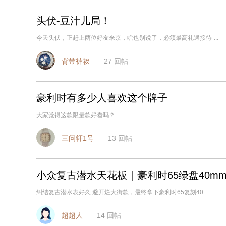
头伏-豆汁儿局！
今天头伏，正赶上两位好友来京，啥也别说了，必须最高礼遇接待-...
背带裤衩
27
回帖
豪利时有多少人喜欢这个牌子
大家觉得这款限量款好看吗？...
三问轩1号
13
回帖
小众复古潜水天花板｜豪利时65绿盘40m
纠结复古潜水表好久 避开烂大街款，最终拿下豪利时65复刻40...
超超人
14
回帖