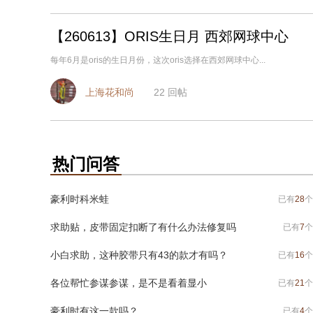
【260613】ORIS生日月 西郊网球中心
每年6月是oris的生日月份，这次oris选择在西郊网球中心...
上海花和尚
22
回帖
热门问答
豪利时科米蛙
已有
28
个
求助贴，皮带固定扣断了有什么办法修复吗
已有
7
个
小白求助，这种胶带只有43的款才有吗？
已有
16
个
各位帮忙参谋参谋，是不是看着显小
已有
21
个
豪利时有这一款吗？
已有
4
个