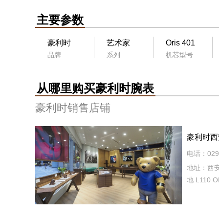
主要参数
豪利时
艺术家
Oris 401
品牌
系列
机芯型号
从哪里购买豪利时腕表
豪利时销售店铺
豪利时西
电话：029-
地址：西安
地 L110 O