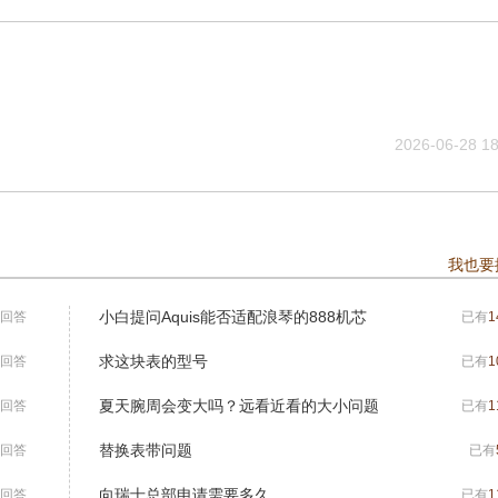
2026-06-28 18
我也要
小白提问Aquis能否适配浪琴的888机芯
回答
已有
1
求这块表的型号
回答
已有
1
夏天腕周会变大吗？远看近看的大小问题
回答
已有
1
替换表带问题
回答
已有
向瑞士总部申请需要多久
回答
已有
1