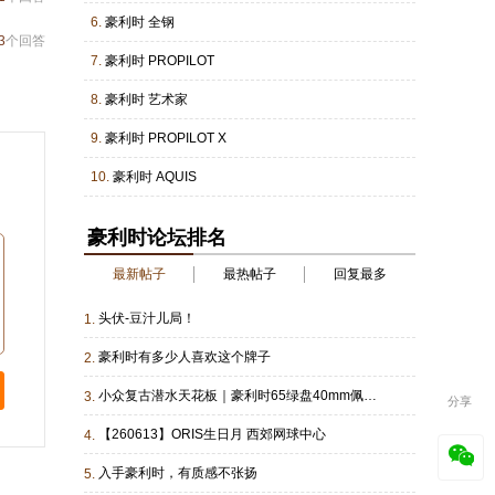
6.
豪利时 全钢
3
个回答
7.
豪利时 PROPILOT
8.
豪利时 艺术家
9.
豪利时 PROPILOT X
10.
豪利时 AQUIS
豪利时论坛排名
最新帖子
最热帖子
回复最多
头伏-豆汁儿局！
1.
豪利时有多少人喜欢这个牌子
2.
小众复古潜水天花板｜豪利时65绿盘40mm佩戴半年分享✨
3.
分享
【260613】ORIS生日月 西郊网球中心
4.
入手豪利时，有质感不张扬
5.