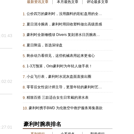
最新资讯文章
本月最热文章
评论最多文章
公价四万的豪利时，没用颜料的彩虹盘用的全是独有技术
1.
夏日清冷腕表，豪利时用回收塑料做出高级质感
2.
豪利时全新橄榄绿 Divers 复刻潜水日历腕表新品发布
3.
:01:43
夏日降温，首选深绿盘
4.
剩余动力看得见，这些机械表用起来更省心
5.
1-3万预算，Oris豪利时为年轻人做手表！
6.
小众飞行表，豪利时水泥灰盘面直接出圈
7.
:02:02
零零后女性设计师主导，更显年轻的豪利时艺术家
8.
精致百搭 三款适合女生日常戴的潜水表
9.
豪利时携手BWD 为伦敦空中救护服务筹集善款
10.
豪利时腕表排名
:27:01