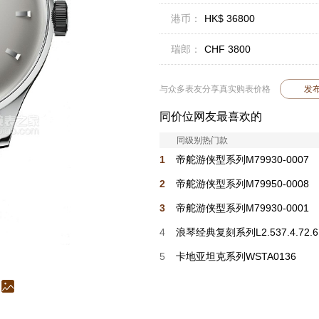
港币：
HK$ 36800
瑞郎：
CHF 3800
与众多表友分享真实购表价格
发
同价位网友最喜欢的
同级别热门款
1
帝舵游侠型系列M79930-0007
2
帝舵游侠型系列M79950-0008
3
帝舵游侠型系列M79930-0001
4
浪琴经典复刻系列L2.537.4.72.6
5
卡地亚坦克系列WSTA0136