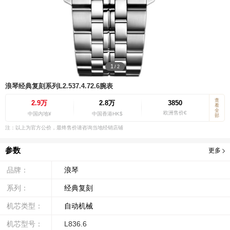
1
/
2
浪琴经典复刻系列L2.537.4.72.6腕表
查
2.9万
2.8万
3850
看
全
欧洲售价€
中国内地¥
中国香港HK$
部
注：以上为官方公价，最终售价请咨询当地经销店铺
参数
更多
品牌：
浪琴
系列：
经典复刻
机芯类型：
自动机械
机芯型号：
L836.6