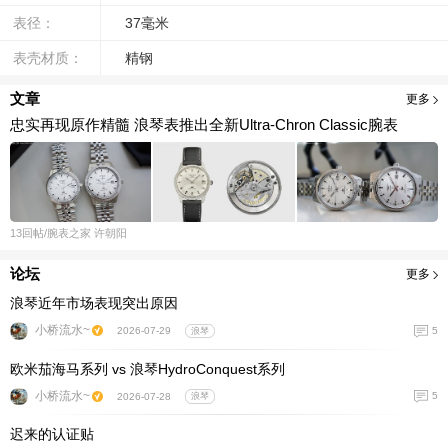
表径：
37毫米
表壳材质：
精钢
文章
更多
忠实再现原作精髓 浪琴表推出全新Ultra-Chron Classic腕表
13
回帖
/腕表之家
许朝阳
论坛
更多
浪琴近年市场表现突出原因
小桥流水~
5
2026-07-29
浪琴
欧米茄海马系列 vs 浪琴HydroConquest系列
小桥流水~
5
2026-07-28
浪琴
迟来的认证贴