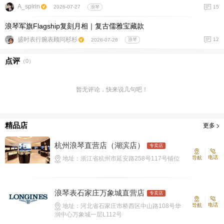
A_spirin
15
2026-07-27
浪琴
浪琴军旗Flagship复刻月相｜复古儒雅宝藏款
盛时表行腕表顾问杉杉
12
2026-07-26
浪琴
点评
（
0
）
暂无评论，快来说几句吧！
精品店
更多
杭州浪琴直营店（湖滨店）
专卖店
电话
地址：浙江省杭州市延安路258号117号铺位
导航
浪琴表石家庄万象城直营店
专卖店
电话
地址：河北省石家庄市桥西区中山路108号华
导航
润中心万象城一层L112号