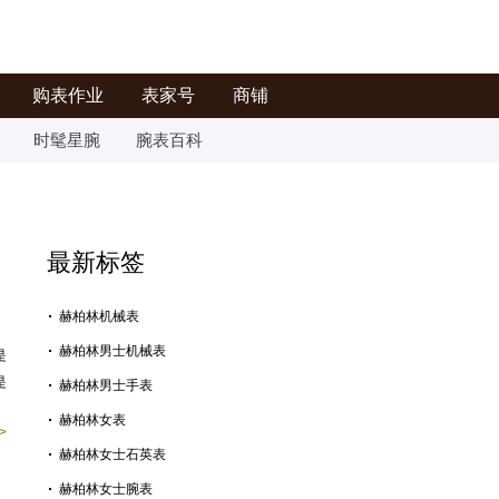
购表作业
表家号
商铺
时髦星腕
腕表百科
最新标签
赫柏林机械表
赫柏林男士机械表
是
是
赫柏林男士手表
赫柏林女表
>
赫柏林女士石英表
赫柏林女士腕表