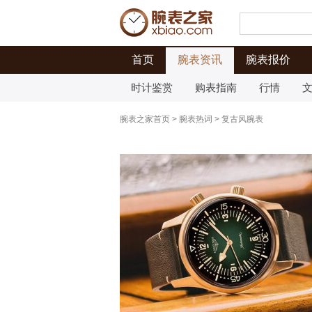
首页
腕表资讯
腕表报价
时计鉴赏
购表指南
行情
腕表之家首页
>
腕表热词
>
复古风腕表