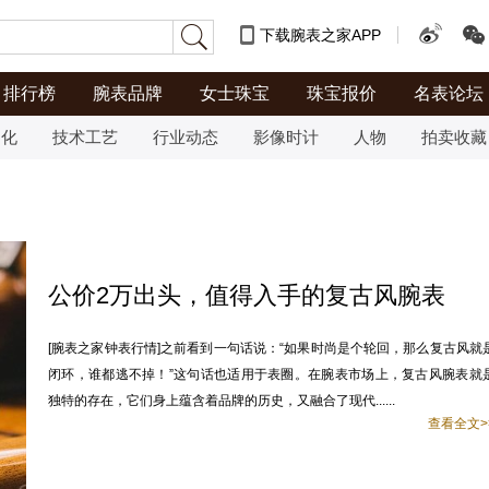
下载腕表之家APP
排行榜
腕表品牌
女士珠宝
珠宝报价
名表论坛
文化
技术工艺
行业动态
影像时计
人物
拍卖收藏
公价2万出头，值得入手的复古风腕表
[腕表之家钟表行情]之前看到一句话说：“如果时尚是个轮回，那么复古风就
闭环，谁都逃不掉！”这句话也适用于表圈。在腕表市场上，复古风腕表就
独特的存在，它们身上蕴含着品牌的历史，又融合了现代......
查看全文>