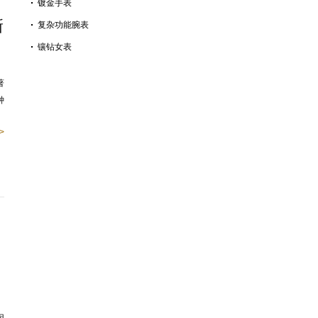
镀金手表
新
复杂功能腕表
镶钻女表
著
钟
>