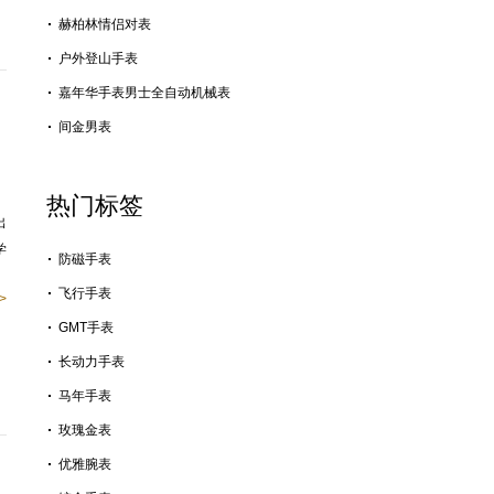
赫柏林情侣对表
户外登山手表
嘉年华手表男士全自动机械表
间金男表
热门标签
出
学
防磁手表
飞行手表
>
GMT手表
长动力手表
马年手表
玫瑰金表
优雅腕表