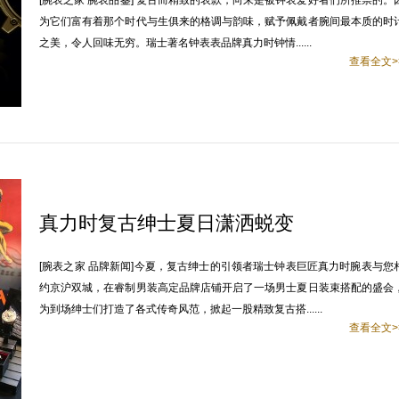
[腕表之家 腕表品鉴] 复古而精致的表款，向来是被钟表爱好者们所推崇的。
为它们富有着那个时代与生俱来的格调与韵味，赋予佩戴者腕间最本质的时
之美，令人回味无穷。瑞士著名钟表表品牌真力时钟情......
查看全文>
真力时复古绅士夏日潇洒蜕变
[腕表之家 品牌新闻]今夏，复古绅士的引领者瑞士钟表巨匠真力时腕表与您
约京沪双城，在睿制男装高定品牌店铺开启了一场男士夏日装束搭配的盛会
为到场绅士们打造了各式传奇风范，掀起一股精致复古搭......
查看全文>