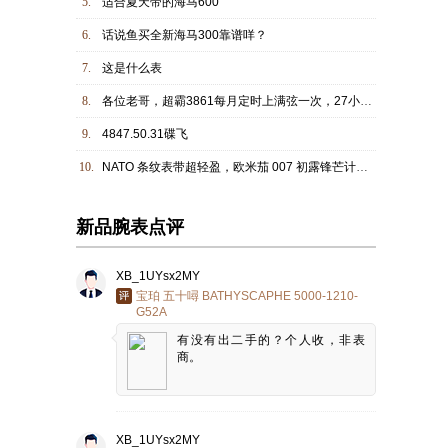
5.
适合夏天带的海马600
6.
话说鱼买全新海马300靠谱咩？
7.
这是什么表
8.
各位老哥，超霸3861每月定时上满弦一次，27小时后慢5分钟，怎么回事呀？
9.
4847.50.31碟飞
10.
NATO 条纹表带超轻盈，欧米茄 007 初露锋芒计时款开箱实拍
新品腕表点评
XB_1UYsx2MY
宝珀 五十噚 BATHYSCAPHE 5000-1210-
G52A
有没有出二手的？个人收，非表
商。
XB_1UYsx2MY