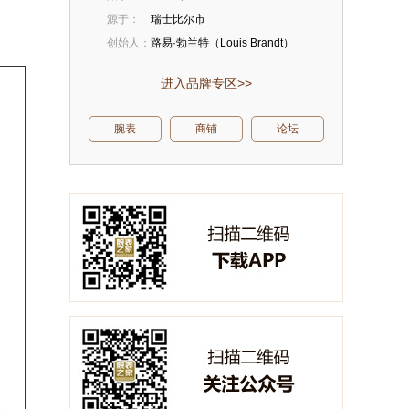
源于：
瑞士比尔市
创始人：
路易·勃兰特（Louis Brandt）
进入品牌专区>>
腕表
商铺
论坛