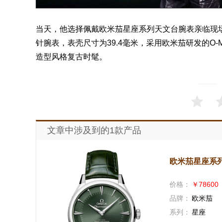
当天，他选择佩戴
欧米茄星座系列
天文台腕
表
亲临现
针腕表，表壳尺寸为39.4毫米，采用欧米茄研发的O-
造型风格复古时髦。
文章中涉及到的1款产品
欧米茄星座系列140
价格：
￥78600
品牌：
欧米茄
系列：
星座