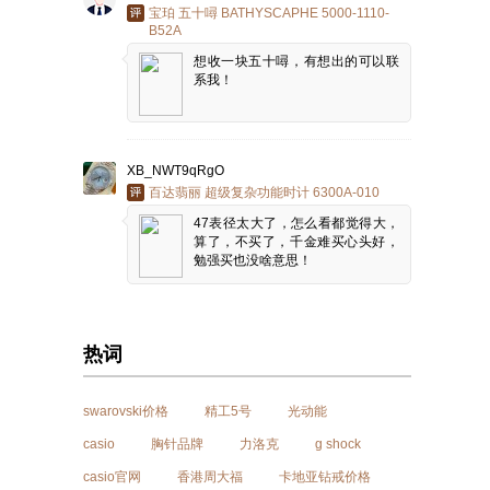
宝珀 五十噚 BATHYSCAPHE 5000-1110-
B52A
想收一块五十噚，有想出的可以联
系我！
XB_NWT9qRgO
百达翡丽 超级复杂功能时计 6300A-010
47表径太大了，怎么看都觉得大，
算了，不买了，千金难买心头好，
勉强买也没啥意思！
热词
swarovski价格
精工5号
光动能
casio
胸针品牌
力洛克
g shock
casio官网
香港周大福
卡地亚钻戒价格