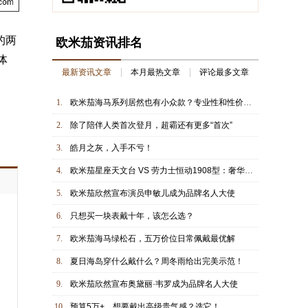
的两
欧米茄资讯排名
体
最新资讯文章
本月最热文章
评论最多文章
1.
欧米茄海马系列居然也有小众款？专业性和性价比全拉满！
2.
除了陪伴人类首次登月，超霸还有更多“首次”
3.
皓月之灰，入手不亏！
4.
欧米茄星座天文台 VS 劳力士恒动1908型：奢华级正装表对决
5.
欧米茄欣然宣布演员申敏儿成为品牌名人大使
6.
只想买一块表戴十年，该怎么选？
7.
欧米茄海马绿松石，五万价位日常佩戴最优解
8.
夏日海岛穿什么戴什么？周冬雨给出完美示范！
9.
欧米茄欣然宣布奥黛丽·韦罗成为品牌名人大使
10.
预算5万+，想要戴出高级贵气感？选它！