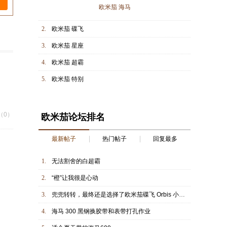
欧米茄 海马
2.
欧米茄 碟飞
3.
欧米茄 星座
4.
欧米茄 超霸
5.
欧米茄 特别
（0）
欧米茄论坛排名
最新帖子
热门帖子
回复最多
1.
无法割舍的白超霸
2.
“橙”让我很是心动
3.
兜兜转转，最终还是选择了欧米茄碟飞 Orbis 小熊——我的第一块欧米茄
4.
海马 300 黑钢换胶带和表带打孔作业