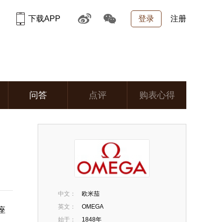
下载APP
登录
注册
问答
点评
购表心得
中文：
欧米茄
英文：
OMEGA
星座
始于：
1848年