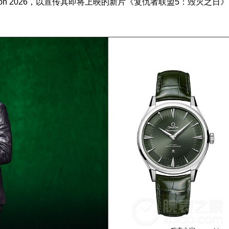
Con 2026，以宣传其即将上映的新片《复仇者联盟5：毁灭之日》