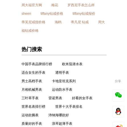
周大福官方网
梅花
罗西尼手表怎么样
sheen
tiffany钻戒价格
tiffany钻戒报价
蒂芙尼戒指价格
海鸥
蒂凡尼 钻戒
周大
福钻戒价格
热门搜索
中国手表品牌排行榜
欧米茄潜水表
适合女生的手表
透明手表
男士高档手表
卡地亚坦克系列
分享
月相机械男表
运动防水手表
三叶草手表
雷诺男表
好看的女手表
世界名表排行榜
世界十大手表排名
运动款腕表
沛纳海哪款好
质量好的手表
浪琴超薄手表