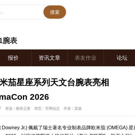
..
01腕表
报价
资讯文章
表友作业
论坛
欧米茄星座系列天文台腕表亮相
emaCon 2026
7
来源：腕表之家
类型：官网动态
作者：莫扬
Downey Jr.) 佩戴了瑞士著名专业制
表品牌
欧米茄
(
OMEGA
) 