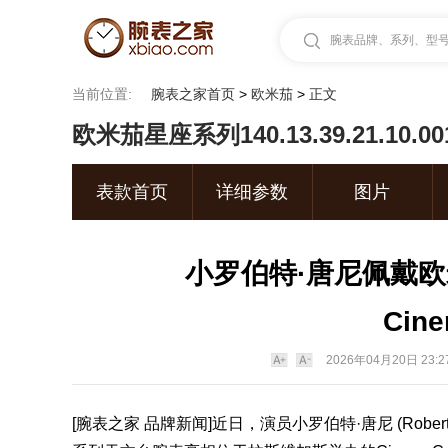
腕表品牌、系列、型号.
当前位置:
腕表之家首页
>
欧米茄
>
正文
欧米茄星座系列140.13.39.21.10.0
表款首页
详细参数
图片
小罗伯特·唐尼佩戴
Cin
2026年04月20日 23:2
[
腕表之家
品牌新闻]近日，演员小罗伯特·唐尼 (Robert 