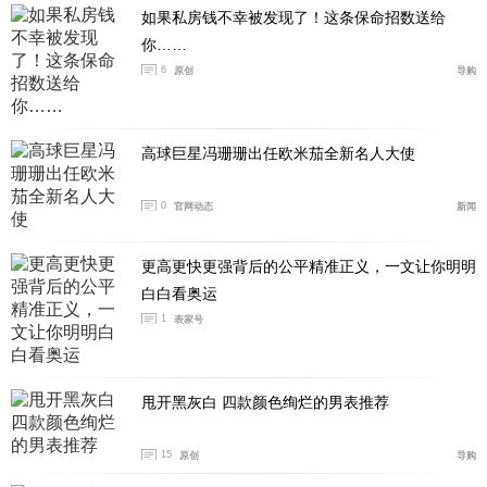
如果私房钱不幸被发现了！这条保命招数送给
你……
6
原创
导购
高球巨星冯珊珊出任欧米茄全新名人大使
0
官网动态
新闻
更高更快更强背后的公平精准正义，一文让你明明
腕表的表壳与表扣均采用Moonshine 18K金材质，经过抛
白白看奥运
光处理，展现出细腻的光泽与高级质感。表带选用棕色皮
1
表家号
革，饰有同色系皮革衬里，不仅佩戴舒适，更与表壳的金
色相呼应，整体设计和谐统一。
甩开黑灰白 四款颜色绚烂的男表推荐
15
原创
导购