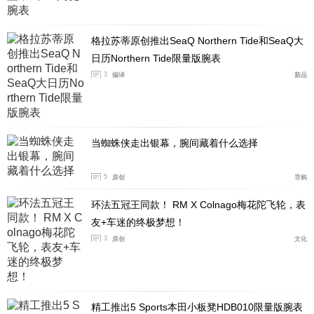
格拉苏蒂原创推出SeaQ Northern Tide和SeaQ大
日历Northern Tide限量版腕表
3
编译
新品
当蜘蛛侠走出银幕，腕间藏着什么选择
5
原创
导购
欧米茄海马系列37毫米“Milano Cortina 2026”特别版腕
环法五冠王同款！ RM X Colnago梅花陀飞轮，表
友+车迷的终极梦想！
表，以其优雅的设计、精湛的工艺与卓越的性能，成为欧
3
原创
文化
米茄奥运计时传奇的又一力作。无论是作为日常佩戴的奢
华腕表，还是作为纪念冬奥会的收藏品，这款腕表都展现
了欧米茄在制表领域的非凡实力。它将冬奥会的激情与欧
米茄的制表艺术完美结合，为佩戴者带来独一无二的腕间
精工推出5 Sports本田小板凳HDB010限量版腕表