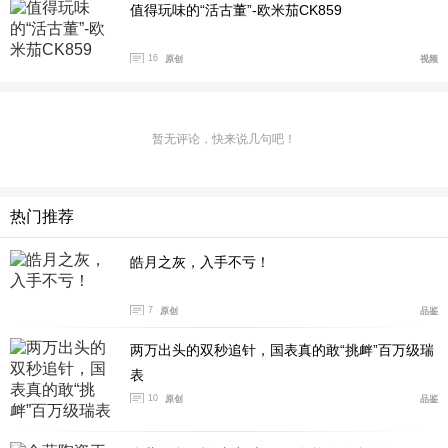
值得玩味的“活古董”-欧米茄CK859
16
原创
视频
暂无评论，快来说几句吧！
热门推荐
表背经过抛光处理，饰有2026年米兰-科尔蒂纳冬奥会的
徽章图案，彰显了腕表的特别版身份。这一设计不仅是对
皓月之灰，入手不亏！
冬奥会的致敬，也为腕表增添了收藏价值。腕表内部搭载
欧米茄8807至臻天文台机芯，这款机芯通过了瑞士联邦计
7
原创
品鉴
量研究院（METAS）核准的至臻天文台认证，在精准
两万出头的双秒追针，国表真的敢“挑衅”百万级瑞
度、防磁性和整体性能方面均达到行业的顶尖标准。机芯
表
具备55小时动力储存，并采用欧米茄标志性的同轴擒纵系
10
原创
品鉴
统，确保腕表在复杂环境下的稳定运行。