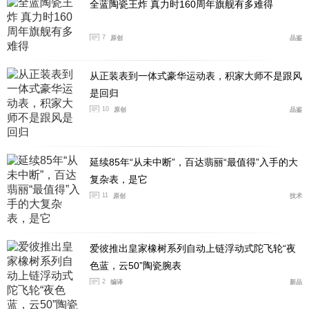
全蓝陶瓷王炸 真力时160周年旗舰有多难得
7
原创
品鉴
从正装表到一体式豪华运动表，积家大师不是跟风
是回归
10
原创
品鉴
延续85年“从未中断”，百达翡丽“最值得”入手的大
复杂表，是它
11
原创
技术
37毫米的表径设计非常适合手腕较细的佩戴者，Moonshi
ne 18K金表壳与棕色皮表带的组合，既适合正式场合，也
爱彼推出皇家橡树系列自动上链浮动式陀飞轮“夜
能轻松驾驭休闲风格。腕表的重量适中，佩戴舒适，适合
色蓝，云50”陶瓷腕表
长时间佩戴。
2
编译
新品