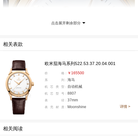
点击展开剩余部分
相关表款
欧米茄海马系列522.53.37.20.04.001
表盘采用纯净的白色珐琅，由“大明火”工艺制成。这种古
￥165500
价
格：
老的工艺需要将珐琅粉末在高温下反复烧制，才能呈现出
海马
系
列：
光滑如镜的质感。表盘上饰有灰色珐琅的“Seamaster”标
自动机械
机
芯
类
型：
识和分钟圈，均以“小明火”工艺打造，细节之处尽显匠
8807
机
芯
型
号：
37mm
表
径：
心。立体深邃的Moonshine 18K金时标与钻石抛光太妃式
详情 >
Moonshine
表
壳
材
质：
指针相得益彰，为腕表增添了独特的视觉美感。
相关阅读