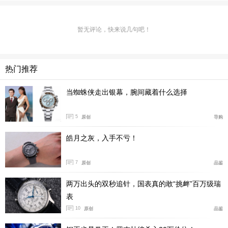
级的设计风格，没有太多的花纹和修饰，用最简单和精致
的设计和布局展现出一种既低调又奢华的特征。那么，作
暂无评论，快来说几句吧！
为碟飞系列子系列的名典系列（Trésor）所展现的是比碟
飞系列更加纤薄的设计以及更加精致的工艺和设计，也比
本身就复古感满满的碟飞系列还要更加复古，同时在材质
热门推荐
的选择上也会更加的昂贵。
当蜘蛛侠走出银幕，腕间藏着什么选择
5
原创
导购
皓月之灰，入手不亏！
7
原创
品鉴
两万出头的双秒追针，国表真的敢“挑衅”百万级瑞
表
10
原创
品鉴