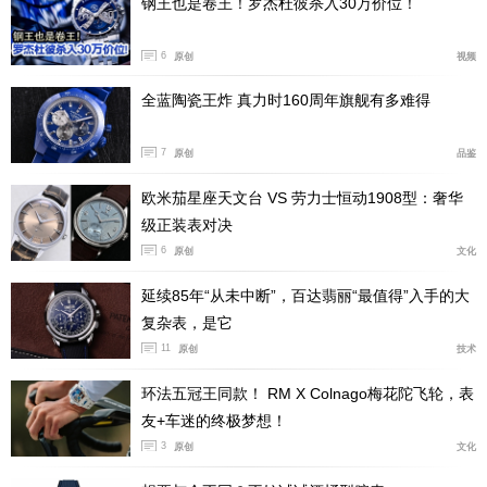
钢王也是卷王！罗杰杜彼杀入30万价位！
此外，名典作为碟飞的子系列还有一个十分明显且独特的
设计，就是名典系列与碟飞表壳和表圈在造型上的类似碟
6
原创
视频
子圆润轮廓的“碟形设计”不同，呈现的是整个表盘略微拱
全蓝陶瓷王炸 真力时160周年旗舰有多难得
起更加复古的拱形设计。
7
原创
品鉴
欧米茄星座天文台 VS 劳力士恒动1908型：奢华
级正装表对决
6
原创
文化
延续85年“从未中断”，百达翡丽“最值得”入手的大
复杂表，是它
11
原创
技术
环法五冠王同款！ RM X Colnago梅花陀飞轮，表
友+车迷的终极梦想！
3
原创
文化
表盘红色是来源于秋季枫叶的红色，也是勃艮第红，用来