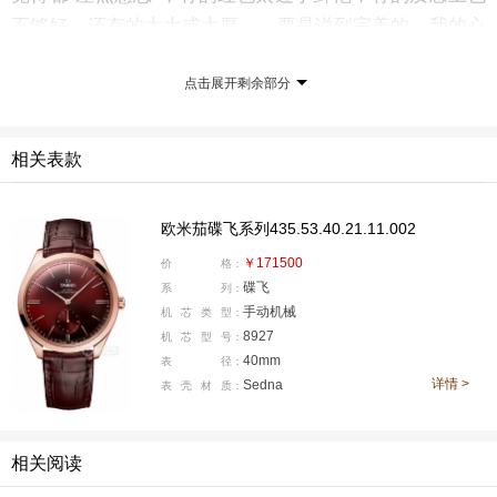
不够好，还有的太大或太厚……要是说到完美的，我的心
中可能首先会想到的是这款在2021年欧米茄推出的碟飞系
点击展开剩余部分
列名典腕表小秒针款（型号：435.53.40.21.11.002）。
相关表款
欧米茄碟飞系列435.53.40.21.11.002
￥171500
价
格：
碟飞
系
列：
手动机械
机
芯
类
型：
8927
机
芯
型
号：
40mm
表
径：
详情 >
Sedna
表
壳
材
质：
40毫米的表径，经过精细抛光的表壳采用欧米茄独家研发
相关阅读
的Sedna™ 18K金材质，也就是将金、铜、钯三种贵金属