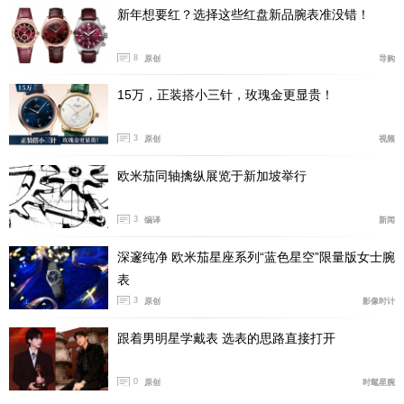
新年想要红？选择这些红盘新品腕表准没错！
融合到一起，最终呈现一种偏红的偏向于玫瑰金色泽的独
特光泽感的18K金材质。同时，因为钯元素的加入也能保
8
原创
导购
证整体红金色的色泽能够长久稳定的保持。
15万，正装搭小三针，玫瑰金更显贵！
3
原创
视频
欧米茄同轴擒纵展览于新加坡举行
3
编译
新闻
深邃纯净 欧米茄星座系列“蓝色星空”限量版女士腕
表
3
原创
影像时计
跟着男明星学戴表 选表的思路直接打开
为什么说这款碟飞系列名典腕表小秒针款在我心中是最美
0
原创
时髦星腕
红盘呢？因为本身碟飞系列就是从始至终延续着简约有高