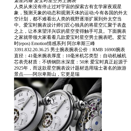
繁星闪耀 爱宝时星空男士腕表
人类从来没有停止过对宇宙的探索古有玄学家夜观星
象，预测天象的动态和观测天体的运动;今有各国的外太
空计划，都不难看出人类的视野逐渐扩展到外太空当
中。爱宝时腕表设计师们匠心独具的将星空汇聚于表盘
之上，让本来望洋兴叹的星空变得触手可及。下面腕表
之家就带领大家看看几款爱宝时星空男士腕表吧。爱宝
时(epos) Emotion情感系列 阿尔卑斯三峰
3391.832.20.36.25 男士腕表腕表公价：RMB 16900腕表
直径：41毫米腕表厚度：10毫米机芯类型：自动机械机
芯表壳材质：不锈钢防水深度：50米 爱宝时真正起源于
2925年，而这款星空腕表设计题材选用瑞士著名的旅游
景点——阿尔卑斯山，它更是瑞