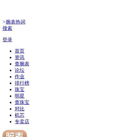
>
腕表热词
搜索
登录
首页
资讯
查腕表
论坛
作业
排行榜
珠宝
明星
查珠宝
对比
机芯
专卖店