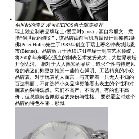
创世纪的诗文 爱宝时EPOS男士腕表推荐
瑞士独立制表品牌瑞士?爱宝时(epos)，源自希腊文，意
指“创世纪的诗文”，该品牌由前宝玑首席设计师彼德?胡
佛(Peter Hofer)先生于1983年创立于瑞士著名钟表城比恩
市(Bienne)。品牌致力于承续1741年瑞士制表艺术传统，
将260多年来呕心沥血的制表艺术发扬光大，为世界表坛
开创先河。 相对于人人熟知的品牌，追求个性与特定风
格的表迷们则更加推崇一些特点鲜明、工艺精良的小众
品牌表。对于玩表的人而言，与其带着一只无人不知的
百达翡丽，不如选择小众品牌更能看出表主的个性和对
腕表的独特观点。它们不高产、不高调、有的也不高
价，但总能契合佩戴者的身份与性格。 要说爱宝时这个
品牌的特色在哪，那就