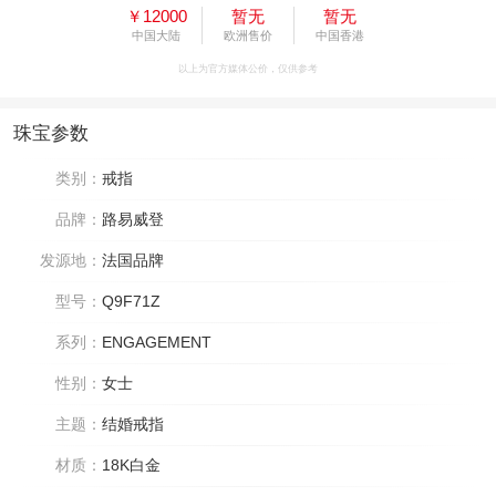
￥12000
暂无
暂无
中国大陆
欧洲售价
中国香港
以上为官方媒体公价，仅供参考
珠宝参数
类别：
戒指
品牌：
路易威登
发源地：
法国品牌
型号：
Q9F71Z
系列：
ENGAGEMENT
性别：
女士
主题：
结婚戒指
材质：
18K白金