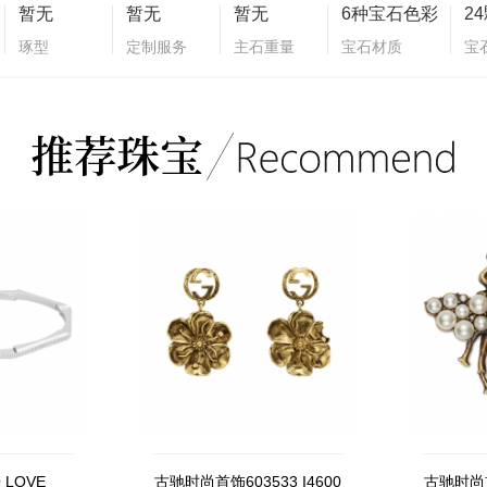
暂无
暂无
暂无
6种宝石色彩
琢型
定制服务
主石重量
宝石材质
宝
 LOVE
古驰时尚首饰603533 I4600
古驰时尚首饰