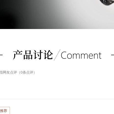
戒指
网友点评（
0
条点评）
推荐