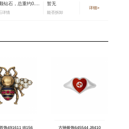
24颗钻石，总重约0.12克拉
暂无
详细>
石详情
能否拆卸
491611 I8156
古驰银饰645544 J8410