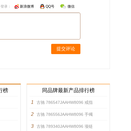
号登录：
新浪微博
QQ号
微信
提交评论
行榜
同品牌最新产品排行榜
1
古驰 786547JAAHW8096 戒指
2
古驰 786556JAAHW8096 手镯
3
古驰 789340JAAHW8096 项链