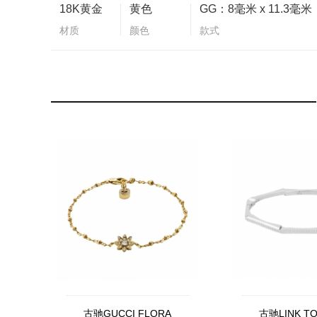
18K黄金
黄色
GG：8毫米 x 11.3毫米
材质
颜色
款式
古驰GUCCI FLORA
古驰LINK TO