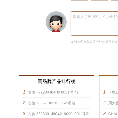
请输入点评内容，不少于1
详细的观点和态度会让您获得更
同品牌产品排行榜
1
1
古驰 772200 I84H0 8091 耳饰
卡地亚
2
2
古驰 786671I83108062 项链
周大福
3
3
古驰 652339_J8C42_9090_001 耳饰
CHAU