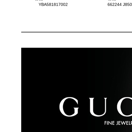
YBA581817002
662244 J850