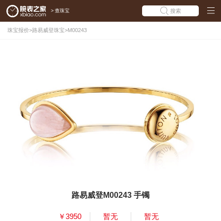
>
查珠宝
搜索
珠宝报价
>
路易威登珠宝
>
M00243
路易威登M00243 手镯
￥3950
暂无
暂无