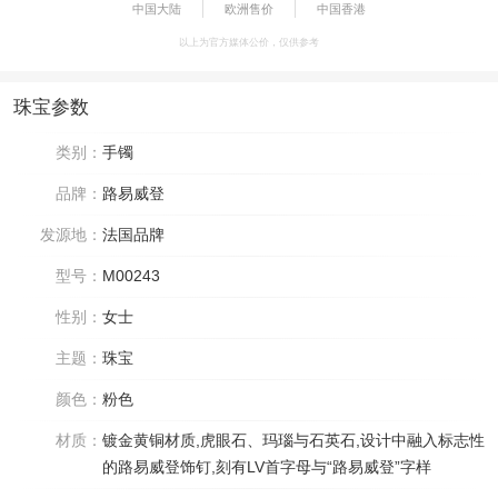
中国大陆
欧洲售价
中国香港
以上为官方媒体公价，仅供参考
珠宝参数
类别：
手镯
品牌：
路易威登
发源地：
法国品牌
型号：
M00243
性别：
女士
主题：
珠宝
颜色：
粉色
材质：
镀金黄铜材质,虎眼石、玛瑙与石英石,设计中融入标志性
的路易威登饰钉,刻有LV首字母与“路易威登”字样