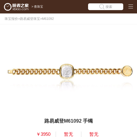
>
查珠宝
搜索
珠宝报价
>
路易威登珠宝
>
M61092
路易威登M61092 手镯
￥3950
暂无
暂无