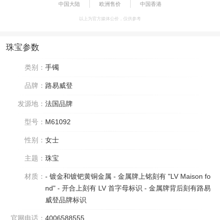
中国大陆
欧洲售价
中国香港
以上为官方媒体公价，仅供参考
珠宝参数
类别：
手镯
品牌：
路易威登
发源地：
法国品牌
型号：
M61092
性别：
女士
主题：
珠宝
材质：
- 镀金和镀钯黄铜金属 - 金属牌上铭刻有 "LV Maison fo
nd" - 开合上刻有 LV 首字母标识 - 金属牌背后刻有路易
威登品牌标识
官网电话：
4006588555