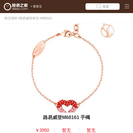
>
查珠宝
搜索
珠宝报价
>
路易威登珠宝
>
M68161
路易威登M68161 手镯
￥3950
暂无
暂无