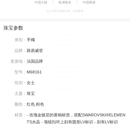
中国大陆
欧洲售价
中国香港
以上为官方媒体公价，仅供参考
珠宝参数
类别：
手镯
品牌：
路易威登
发源地：
法国品牌
型号：
M68161
性别：
女士
主题：
珠宝
颜色：
红色,粉色
材质：
- 玫瑰金镀层的黄铜材质，搭配SWAROVSKI®ELEMEN
TS水晶 - 项链扣环上刻有圆形LV标识 - 刻有LV标识