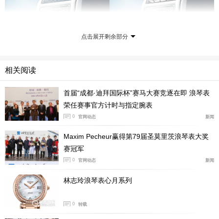
点击展开剩余部分
相关阅读
首届“成都·迪拜国际杯”赛马大赛竞逐在即 浪琴表
荣任赛事官方计时与指定腕表
两款腕表均采用尺寸为21.50毫米 x 29.00毫米的矩形精钢
0
官网动态
新闻
表壳，配备双面多层防反射涂层合成蓝宝石表镜。内部搭
载浪琴表L178石英机芯，具备时、分显示及6点位小秒
Maxim Pecheur赢得第79届圣莫里茨浪琴表大奖
盘，防水深度达30米（3巴）。
赛冠军
0
官网动态
新闻
优雅设计，一脉相承
林志玲浪琴表心月系列
0
转载