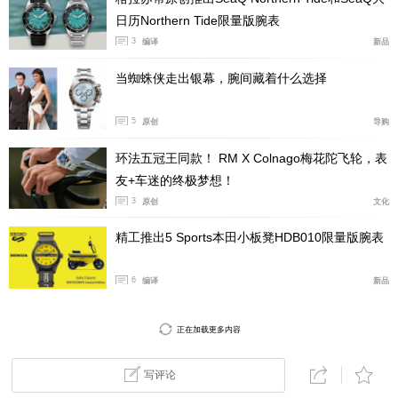
【腕表说明】
日历Northern Tide限量版腕表
3
编译
新品
浪琴表迷你黛绰维纳系列 腕表编号：L5.200.4.87.
当蜘蛛侠走出银幕，腕间藏着什么选择
2 建议零售价：RMB 17,700
5
原创
导购
隽永经典的迷你黛绰维纳系列，是浪琴表黛绰维纳系列的
延伸，亦是品牌的代表性系列之一，其灵感源自品牌1927
环法五冠王同款！ RM X Colnago梅花陀飞轮，表
年推出的矩形腕表。这些精致的珠宝腕表，是精湛工艺的
友+车迷的终极梦想！
优雅见证，以低调含蓄的方式，诠释当代女性魅力与静谧
3
原创
文化
奢华。此款腕表采用21.50毫米 x 29.00毫米矩形精钢表
精工推出5 Sports本田小板凳HDB010限量版腕表
壳，展现了精妙的宝石镶嵌艺术。其独特表盘以雪花密镶
工艺镶嵌163颗高品质钻石，总重0.268克拉，并点缀莹润
6
编译
新品
珍珠母贝嵌饰。蓝色漆绘罗马数字时标与蓝钢指针形成雅
致对比，6点钟位置的小秒盘则延续了系列的标志性设
正在加载更多内容
计。腕表搭载浪琴表L178石英机芯，确保高精度走时，并
写评论
具备30米（3巴）防水性能。腕表搭配一款雅致的蓝色缎