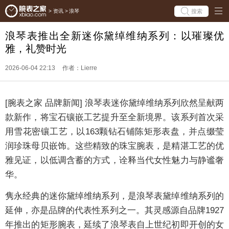
搜索
>
资讯
>
浪琴
浪琴表推出全新迷你黛绰维纳系列：以璀璨优
雅，礼赞时光
2026-06-04 22:13
作者：Lierre
[腕表之家 品牌新闻] 浪琴表迷你黛绰维纳系列欣然呈献两
款新作，将宝石镶嵌工艺提升至全新境界。该系列首次采
用雪花密镶工艺，以163颗钻石铺陈矩形表盘，并点缀莹
润珍珠母贝嵌饰。这些精致的珠宝腕表，是精湛工艺的优
雅见证，以低调含蓄的方式，诠释当代女性魅力与静谧奢
华。
隽永经典的迷你黛绰维纳系列，是浪琴表黛绰维纳系列的
延伸，亦是品牌的代表性系列之一。其灵感源自品牌1927
年推出的矩形腕表，延续了浪琴表自上世纪初即开创的女