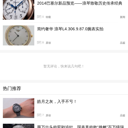
2014巴塞尔新品预览——浪琴致敬历史传承经典
0
转载
新闻
简约奢华 浪琴L4.306.9.87.0腕表实拍
8
原创
品鉴
浪琴表自1910年代起便开始制作矩形腕表，这一独特造型
在1920至1930年代尤为盛行。1997年，这份历史积淀孕
暂无评论，快来说几句吧！
育出黛绰维纳系列，使其成为品牌的重要产品线之一，并
在1999年启发了那句经典宣言：“优雅，是一种态度” （El
egance is an Attitude）。
热门推荐
2023年，迷你黛绰维纳系列问世，凭借精巧表壳与优雅比
皓月之灰，入手不亏！
例，为该系列注入现代气息。随后逐年演进：2024年推出
18K金表款与多彩双圈表带设计；2025年则带来间金表
7
原创
品鉴
款。今年，该系列再进一步，续写优雅篇章。
两万出头的双秒追针，国表真的敢“挑衅”百万级瑞