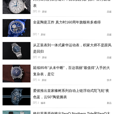
表
女性魅力的纯粹表达
10
原创
品鉴
全蓝陶瓷王炸 真力时160周年旗舰有多难得
7
原创
品鉴
从正装表到一体式豪华运动表，积家大师不是跟风
是回归
10
原创
品鉴
延续85年“从未中断”，百达翡丽“最值得”入手的大
复杂表，是它
11
原创
技术
雪花密镶表盘与优雅轮廓相得益彰，全新迷你黛绰
维纳腕表将精湛工艺，与该系列一贯的精致格调及现代女
爱彼推出皇家橡树系列自动上链浮动式陀飞轮“夜
性气质无间融合。在需要闪耀光芒的时刻，迷你黛绰维纳
色蓝，云50”陶瓷腕表
2
系列以璀璨光华，为浪琴表的故事再添动人一笔。
编译
新品
格拉苏蒂原创推出SeaQ Northern Tide和SeaQ大