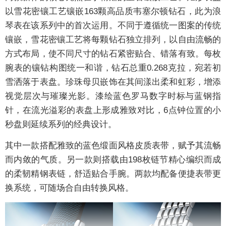
以雪花密镶工艺镶嵌163颗高品质韦塞尔顿钻石，此为浪
琴表在该系列中的首次运用。不同于遵循统一图案的传统
镶嵌，雪花密镶工艺将每颗钻石独立排列，以自由流畅的
方式布局，使不同尺寸的钻石紧密贴合、错落有致。每枚
腕表的镶钻构图统一和谐，钻石总重0.268克拉，宛若初
雪洒落于表盘。珍珠母贝嵌饰在其间漾出柔和虹彩，增添
视觉层次与璀璨光影。漆绘蓝色罗马数字时标与蓝钢指
针，在流光溢彩的表盘上形成雅致对比，6点钟位置的小
秒盘则延续系列的经典设计。
其中一款搭配雅致的蓝色缎面风格皮质表带，赋予其流畅
而内敛的气质。另一款则搭载由198枚链节精心编织而成
的柔韧精钢表链，舒适贴合手腕。两款均配备便捷表带更
换系统，可随场合自由转换风格。