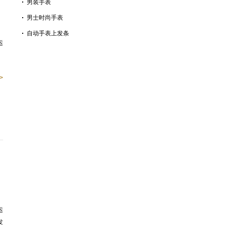
男装手表
男士时尚手表
自动手表上发条
运
>
运
发