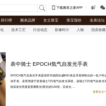
下载腕表之家APP
排行榜
腕表品牌
女士珠宝
珠宝报价
名表论坛
文化
技术工艺
行业动态
影像时计
人物
拍卖收藏
表中骑士 EPOCH氚气自发光手表
EPOCH氚气自发光手表是深圳市福田佐威时针表业开发研制出的一款户外
动手表。采用用源于原装瑞士T25氚气自发光系统，该瑞士T25氚气自发光
统其发光亮度是普通夜光(萤光)的100倍，且发光......
查看全文>