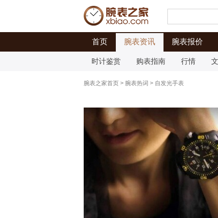
首页
腕表资讯
腕表报价
时计鉴赏
购表指南
行情
腕表之家首页
>
腕表热词
>
自发光手表