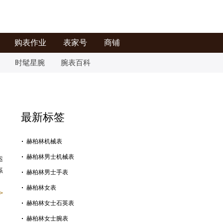
购表作业
表家号
商铺
时髦星腕
腕表百科
最新标签
赫柏林机械表
赫柏林男士机械表
运
系
赫柏林男士手表
赫柏林女表
>
赫柏林女士石英表
赫柏林女士腕表