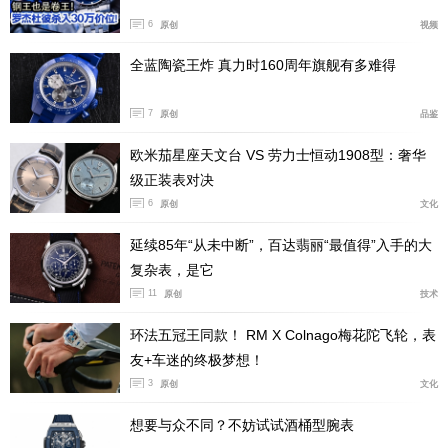
6
原创
视频
全蓝陶瓷王炸 真力时160周年旗舰有多难得
7
原创
品鉴
欧米茄星座天文台 VS 劳力士恒动1908型：奢华
级正装表对决
6
原创
文化
延续85年“从未中断”，百达翡丽“最值得”入手的大
复杂表，是它
11
原创
技术
环法五冠王同款！ RM X Colnago梅花陀飞轮，表
友+车迷的终极梦想！
3
原创
文化
想要与众不同？不妨试试酒桶型腕表