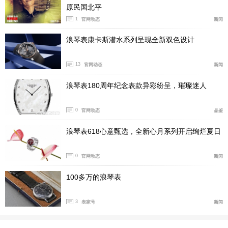
原民国北平
1
官网动态
新闻
浪琴表康卡斯潜水系列呈现全新双色设计
13
官网动态
新闻
浪琴表180周年纪念表款异彩纷呈，璀璨迷人
0
官网动态
品鉴
国内公价：RMB 26000
浪琴表618心意甄选，全新心月系列开启绚烂夏日
表壳直径：41毫米
0
官网动态
新闻
机芯类型：自动机械
100多万的浪琴表
表壳材质：不锈钢
表款详情：
http://www.xbiao.com/tudor/19095/
3
表家号
新闻
腕表点评：
Heritage Black Bay重新诠释了1950年代、在