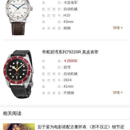
卡其海军
系
列：
自动机械
机
芯
类
型：
表款详情：
http://www.xbiao.com/hamilton/38999/
H10
机
芯
型
号：
43mm
表
径：
腕表点评：
该款腕表的整体设计简洁干净有质感，无论是
详情 >
精钢
表
壳
材
质：
表壳、表圈的设计，还是表盘、指针的设计，亦或者是表
带与表扣的设计，细节都是极为精致细腻的。表盘采用简
洁明了的大三针设计，大三针是一种有效且经典的时间指
帝舵碧湾系列79220R 真皮表带
示形式，这枚腕表传承了汉米尔顿当初作为军用时计的一
￥26000
价
格：
些经典特色，焊接线性表耳，轨道刻度，以及整体船钟式
碧湾
系
列：
的壳型设计，古典元素鲜明。
自动机械
机
芯
类
型：
2824
机
芯
型
号：
41mm
表
径：
帝舵HERITAGE BLACK BAY系列79220R 真皮表带腕表
详情 >
不锈钢
表
壳
材
质：
相关阅读
彭于晏为电影搭配古董怀表 《邪不压正》细节还