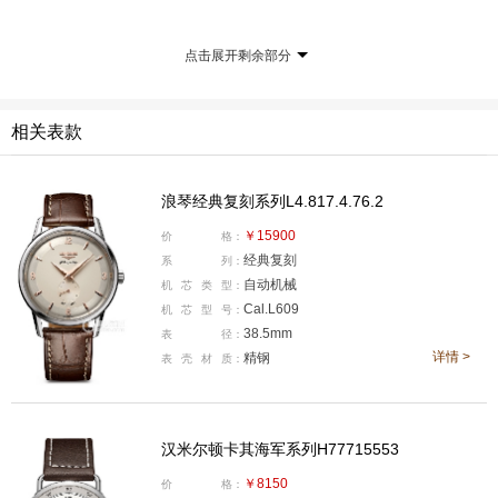
点击展开剩余部分
相关表款
浪琴经典复刻系列L4.817.4.76.2
￥15900
价
格：
经典复刻
国内公价：RMB 7550
系
列：
自动机械
机
芯
类
型：
腕表直径：43毫米
Cal.L609
机
芯
型
号：
38.5mm
表
径：
腕表厚度：——
详情 >
精钢
表
壳
材
质：
机芯类型：自动机械
表壳材质：精钢
汉米尔顿卡其海军系列H77715553
￥8150
价
格：
防水深度：100米