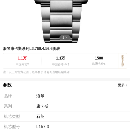
1
/
4
浪琴康卡斯系列L3.769.4.56.6腕表
查
1.1万
1.1万
1500
看
全
欧洲售价€
中国内地¥
中国香港HK$
部
注：以上为官方公价，最终售价请咨询当地经销店铺
参数
更多
品牌：
浪琴
系列：
康卡斯
机芯类型：
石英
机芯型号：
L157.3