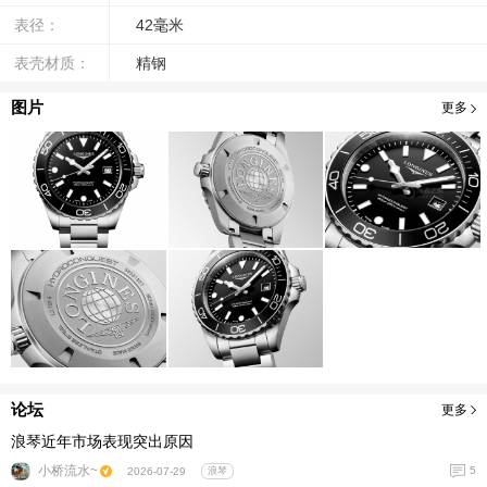
表径：
42毫米
表壳材质：
精钢
图片
更多
论坛
更多
浪琴近年市场表现突出原因
小桥流水~
5
2026-07-29
浪琴