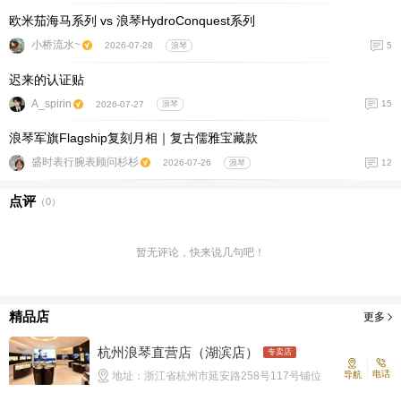
欧米茄海马系列 vs 浪琴HydroConquest系列
小桥流水~
5
2026-07-28
浪琴
迟来的认证贴
A_spirin
15
2026-07-27
浪琴
浪琴军旗Flagship复刻月相｜复古儒雅宝藏款
盛时表行腕表顾问杉杉
12
2026-07-26
浪琴
点评
（
0
）
暂无评论，快来说几句吧！
精品店
更多
杭州浪琴直营店（湖滨店）
专卖店
电话
地址：浙江省杭州市延安路258号117号铺位
导航