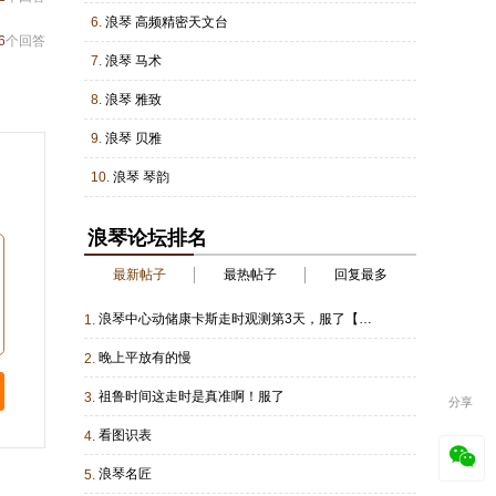
6.
浪琴 高频精密天文台
6
个回答
7.
浪琴 马术
8.
浪琴 雅致
9.
浪琴 贝雅
10.
浪琴 琴韵
浪琴论坛排名
最新帖子
最热帖子
回复最多
浪琴中心动储康卡斯走时观测第3天，服了【非天文台认证】
1.
晚上平放有的慢
2.
祖鲁时间这走时是真准啊！服了
3.
分享
看图识表
4.
浪琴名匠
5.