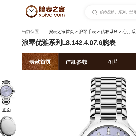
腕表品牌、系列、型号.
当前位置：
腕表之家首页
>
浪琴手表
>
优雅系列
>
心月系
浪琴优雅系列L8.142.4.07.6腕表
表款首页
详细参数
图片
正面