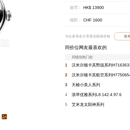
港币：
HK$ 13900
瑞郎：
CHF 1600
与众多表友分享真实购表价格
发
同价位网友最喜欢的
同级别热门款
1
汉米尔顿卡其野战系列H716363
2
汉米尔顿卡其航空系列H775065
3
天梭小美人系列
T152.207.66.111.00
4
浪琴优雅系列L8.142.4.97.6
5
艾米龙太阳神系列
19.1153.L.6.6.87.6