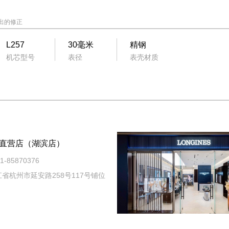
出的修正
L257
30毫米
精钢
机芯型号
表径
表壳材质
直营店（湖滨店）
-85870376
省杭州市延安路258号117号铺位