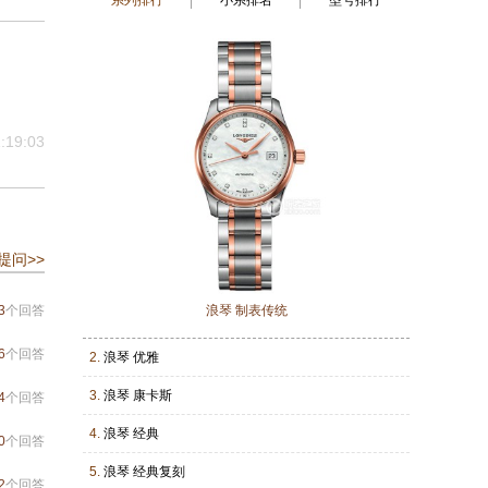
系列排行
小系排名
型号排行
:19:03
提问>>
3
个回答
浪琴 制表传统
6
个回答
2.
浪琴 优雅
3.
浪琴 康卡斯
4
个回答
4.
浪琴 经典
0
个回答
5.
浪琴 经典复刻
2
个回答