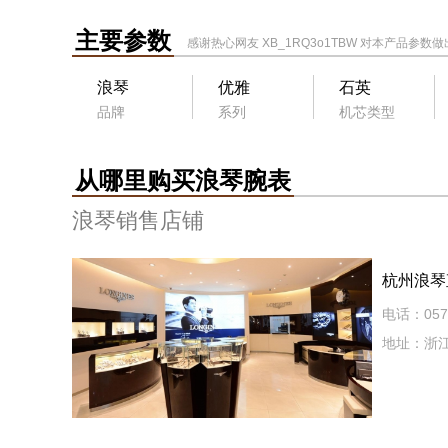
主要参数
感谢热心网友
XB_1RQ3o1TBW
对本产品参数做
浪琴
优雅
石英
品牌
系列
机芯类型
从哪里购买浪琴腕表
浪琴销售店铺
杭州浪琴
电话：0571
地址：浙江