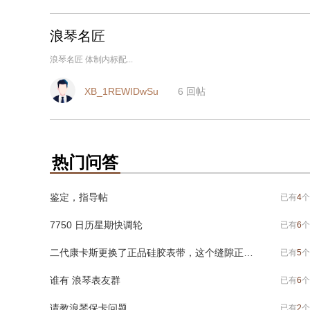
浪琴名匠
浪琴名匠 体制内标配...
XB_1REWIDwSu
6
回帖
热门问答
鉴定，指导帖
已有
4
个
7750 日历星期快调轮
已有
6
个
二代康卡斯更换了正品硅胶表带，这个缝隙正常吗？
已有
5
个
谁有 浪琴表友群
已有
6
个
请教浪琴保卡问题
已有
2
个