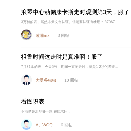
浪琴中心动储康卡斯走时观测第3天，服了
3万档的表，居然非天文台认证。但是要认证有啥用？ 87067...
瞌睡mx
3
回帖
祖鲁时间这走时是真准啊！服了
7月31拿的表，今天5号，期间一直测走时，就是1-2秒的差距...
大曼谷虫虫
18
回帖
看图识表
不清楚是浪琴哪一款 在线求问...
A、WGQ
6
回帖