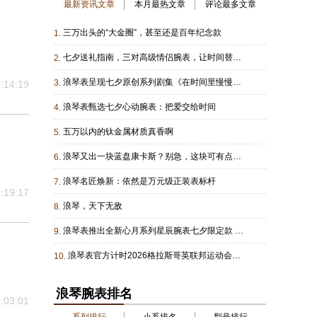
最新资讯文章
本月最热文章
评论最多文章
三万出头的“大金圈”，甚至还是百年纪念款
1.
七夕送礼指南，三对高级情侣腕表，让时间替你表达爱意
2.
浪琴表呈现七夕原创系列剧集《在时间里慢慢靠近》
3.
:14:19
浪琴表甄选七夕心动腕表：把爱交给时间
4.
五万以内的钛金属材质真香啊
5.
浪琴又出一块蓝盘康卡斯？别急，这块可有点不一样
6.
浪琴名匠焕新：依然是万元级正装表标杆
7.
:19:17
浪琴，天下无敌
8.
浪琴表推出全新心月系列星辰腕表七夕限定款 浪琴表优雅形象大使于适特别推荐
9.
浪琴表官方计时2026格拉斯哥英联邦运动会：64年，高科技计时不离场
10.
浪琴腕表排名
:03:01