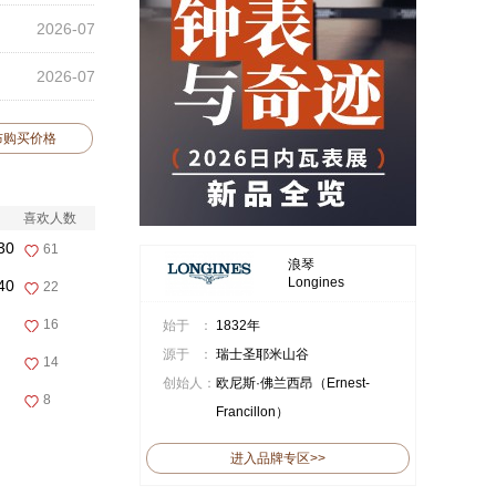
2026-07
2026-07
布购买价格
喜欢人数
30
61
浪琴
Longines
40
22
16
始于 ：
1832年
源于 ：
瑞士圣耶米山谷
14
创始人：
欧尼斯·佛兰西昂（Ernest-
8
Francillon）
进入品牌专区>>