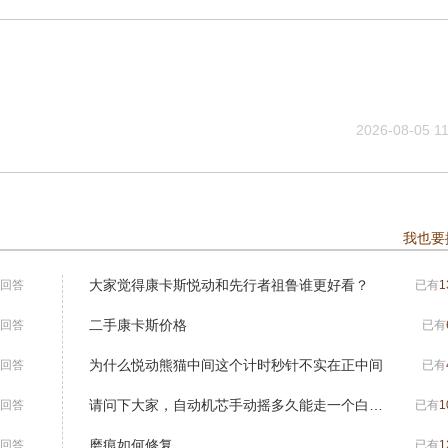
2026-08-05 11
我也要
大家觉得康卡斯悦动和先行者祖鲁谁更好看？
回答
已有
1
二手康卡斯价格
回答
已有
为什么悦动熊猫中间这个计时秒针不实在正中间
回答
已有
请问下大家，自动机芯手动摇多久能走一个白天呢？
回答
已有
1
磨痕如何修复
回答
已有
1