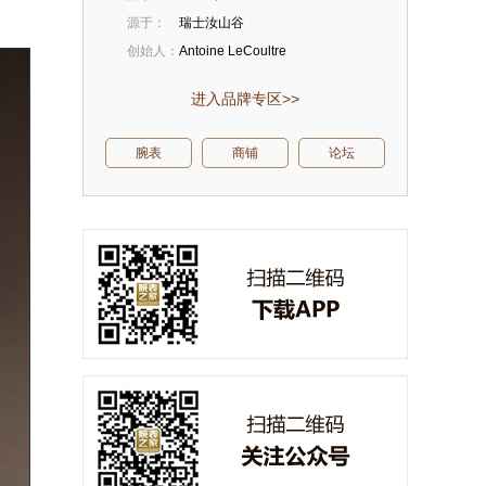
源于：
瑞士汝山谷
创始人：
Antoine LeCoultre
进入品牌专区>>
腕表
商铺
论坛