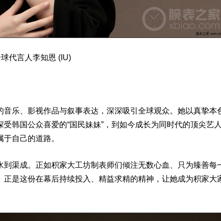
球代言人李知恩 (IU)
的音乐、影视作品与叙事
表
达，深深吸引全球观众。她以真挚本
受韩国公众喜爱的“国民妹妹”，到如今成长为同时代的顶尖艺
属于自己的道路。
水到渠成。正如积家大工坊制表师们倾注无数心血、只为臻善每
。正是这份在幕后持续投入、精益求精的精神，让她成为积家大