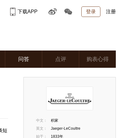
下载APP
登录
注册
问答
点评
购表心得
中文：
积家
英文：
Jaeger-LeCoultre
谈短
始于：
1833年