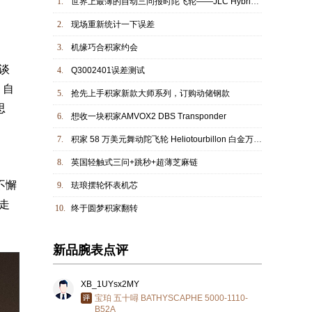
1.
世界上最薄的自动三问报时陀飞轮——JLC Hybris Mechanica
2.
现场重新统计一下误差
3.
机缘巧合积家约会
访谈
4.
Q3002401误差测试
，自
5.
抢先上手积家新款大师系列，订购动储钢款
思
6.
想收一块积家AMVOX2 DBS Transponder
7.
积家 58 万美元舞动陀飞轮 Heliotourbillon 白金万年历腕表
8.
英国轻触式三问+跳秒+超薄芝麻链
不懈
9.
珐琅摆轮怀表机芯
以走
10.
终于圆梦积家翻转
新品腕表点评
XB_1UYsx2MY
宝珀 五十噚 BATHYSCAPHE 5000-1110-
B52A