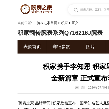
腕表品牌、系列、型号.
当前位置:
腕表之家首页
>
积家
>
正文
积家翻转腕表系列Q716216J腕表
表款首页
详细参数
图片
积家携手李知恩 积家呈献
全新篇章 正式宣布李
2026年07月08日
[
腕表之家
品牌新闻]
积家
欣然宣布，国际知名艺人兼