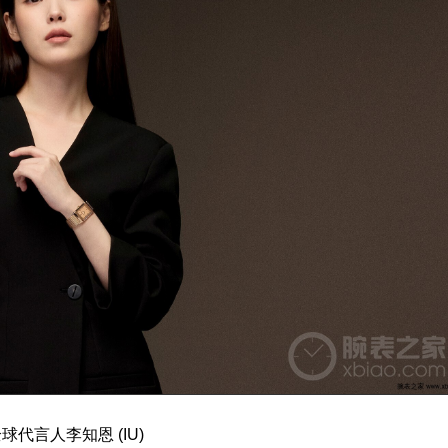
评
评
球代言人李知恩 (IU)