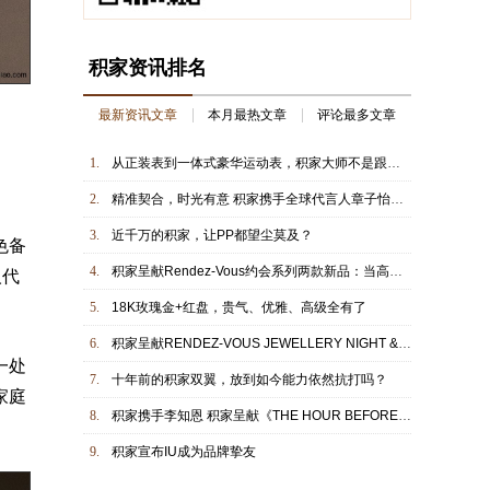
积家资讯排名
最新资讯文章
本月最热文章
评论最多文章
1.
从正装表到一体式豪华运动表，积家大师不是跟风是回归
2.
精准契合，时光有意 积家携手全球代言人章子怡演绎全新广告形象 彰显RENDEZ-VOUS约会系列的永恒魅力
3.
近千万的积家，让PP都望尘莫及？
色备
4.
积家呈献Rendez-Vous约会系列两款新品：当高级珠宝的璀璨与日常极简的从容，在腕间形成两种女性气质的对话
人代
5.
18K玫瑰金+红盘，贵气、优雅、高级全有了
6.
积家呈献RENDEZ-VOUS JEWELLERY NIGHT & DAY约会系列日夜显示珠宝腕表与RENDEZ-VOUS HOUR-MINUTE约会系列时分显示腕表
一处
7.
十年前的积家双翼，放到如今能力依然抗打吗？
家庭
8.
积家携手李知恩 积家呈献《THE HOUR BEFORE》全新篇章 正式宣布李知恩 (IU) 成为全球代言人
9.
积家宣布IU成为品牌挚友