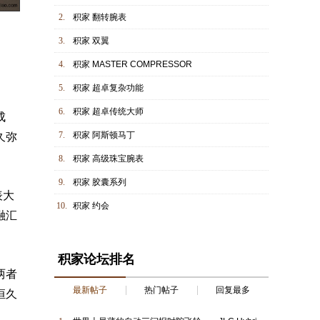
2.
积家 翻转腕表
3.
积家 双翼
4.
积家 MASTER COMPRESSOR
5.
积家 超卓复杂功能
6.
积家 超卓传统大师
成
7.
积家 阿斯顿马丁
久弥
8.
积家 高级珠宝腕表
9.
积家 胶囊系列
表大
10.
积家 约会
融汇
积家论坛排名
两者
最新帖子
热门帖子
回复最多
恒久