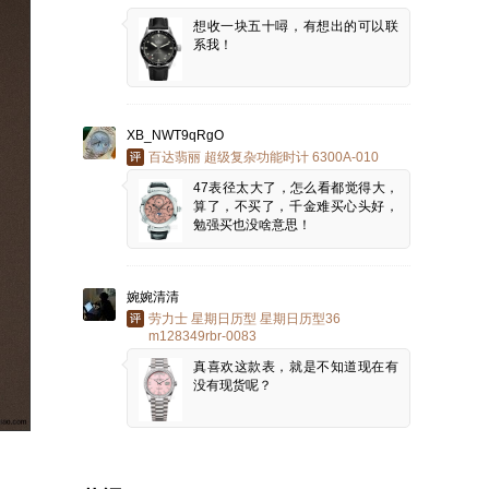
想收一块五十噚，有想出的可以联
系我！
XB_NWT9qRgO
百达翡丽 超级复杂功能时计 6300A-010
47表径太大了，怎么看都觉得大，
算了，不买了，千金难买心头好，
勉强买也没啥意思！
婉婉清清
劳力士 星期日历型 星期日历型36
m128349rbr-0083
真喜欢这款表，就是不知道现在有
没有现货呢？