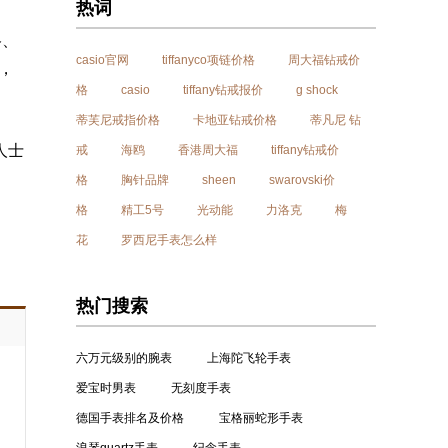
热词
格、
casio官网
tiffanyco项链价格
周大福钻戒价
》，
格
casio
tiffany钻戒报价
g shock
蒂芙尼戒指价格
卡地亚钻戒价格
蒂凡尼 钻
人士
戒
海鸥
香港周大福
tiffany钻戒价
格
胸针品牌
sheen
swarovski价
格
精工5号
光动能
力洛克
梅
花
罗西尼手表怎么样
热门搜索
六万元级别的腕表
上海陀飞轮手表
爱宝时男表
无刻度手表
德国手表排名及价格
宝格丽蛇形手表