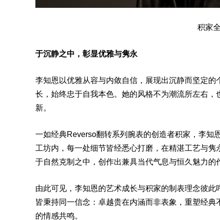
积家全
于沉静之中，彰显优雅与隽永
李知恩以优雅从容与内敛自信，展现出沉静而坚定的
长，始终忠于自我本色。她的风格不为潮流所左右，
新。
一如经典
Reverso
翻转系列
腕表
的创造者积家，李知
工坊内，每一处细节皆经悉心打磨，在精湛工艺与隽
于自然克制之中，创作出兼具当代气息与恒久魅力的
由此可见，李知恩的艺术成长与积家的制表理念彼此
皆秉持同一信念：卓越贵在内涵而非表象，重塑经典
的情感共鸣。