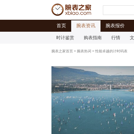
首页
腕表资讯
腕表报价
时计鉴赏
购表指南
行情
腕表之家首页
>
腕表热词
>
性能卓越的计时码表