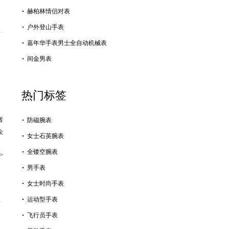
赫柏林情侣对表
户外登山手表
嘉年华手表男士全自动机械表
间金男表
热门标签
转
防磁腕表
众
女士石英腕表
全镂空腕表
>
男手表
女士时尚手表
运动型手表
飞行员手表