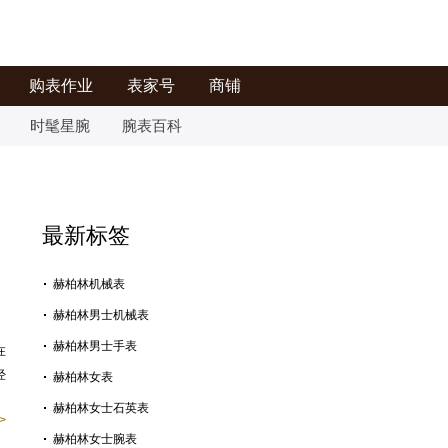
购表作业
表家号
商铺
时髦星腕
腕表百科
最新标签
赫柏林机械表
赫柏林男士机械表
赫柏林男士手表
在
经
赫柏林女表
赫柏林女士石英表
>
赫柏林女士腕表