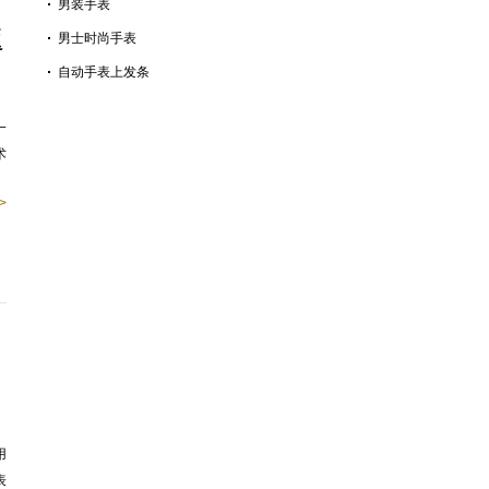
男装手表
返
男士时尚手表
自动手表上发条
一
术
>
用
表