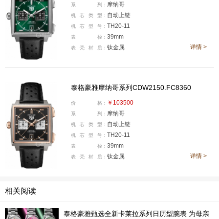
摩纳哥
系
列：
自动上链
机
芯
类
型：
TH20-11
机
芯
型
号：
39mm
表
径：
详情 >
钛金属
表
壳
材
质：
全新摩纳哥此次共提供三种颜色的表盘，分别是绿
色、黑色和蓝色，这三款颜色中，最整点的无疑和初代相
泰格豪雅摩纳哥系列CDW2150.FC8360
同的蓝色，哑光的深邃蓝色表盘与银白色小表盘，在亮眼
￥103500
价
格：
的红色指针和刻度点缀下，简直就犹如初代1133B灵魂附
摩纳哥
系
列：
自动上链
体。另外，为了向经典致敬，两个初代摩纳哥在外观上最
机
芯
类
型：
TH20-11
机
芯
型
号：
显著的两个特点，在新款上自然也是完美保留，一个是水
39mm
表
径：
平时标，另一个就是左侧表冠。
详情 >
钛金属
表
壳
材
质：
相关阅读
泰格豪雅甄选全新卡莱拉系列日历型腕表 为母亲