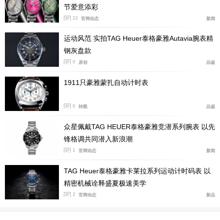
节爱意添彩
13
官网动态
新闻
运动风范 实拍TAG Heuer泰格豪雅Autavia腕表精
钢灰盘款
0
原创
品鉴
1911只豪雅蒙扎自动计时表
我相信很多朋友看到表冠在左侧的腕表，都会习惯认
0
转载
品鉴
为这款表是只左撇子，但实际上，初代这么做是为了告诉
众星佩戴TAG HEUER泰格豪雅竞潜系列腕表 以先
大家我是自动的，无需每天为我手动上弦，所以历史上那
锋格调共同潜入新浪潮
些左侧表冠的摩纳哥虽说机芯可能不是最先进的，但价值
1
官网动态
新闻
往往都会比右侧表冠的更高！
TAG Heuer泰格豪雅卡莱拉系列运动计时码表 以
精密机械诠释盛夏极速美学
2
官网动态
新品