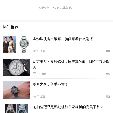
暂无评论，快来说几句吧！
热门推荐
当蜘蛛侠走出银幕，腕间藏着什么选择
5
原创
导购
除了外观，全新摩纳哥最具意义的升级，莫过于终于
用上了泰格豪雅自制的TH20-11自动计时机芯，不得不承
两万出头的双秒追针，国表真的敢“挑衅”百万级瑞
认，老款的Calibre 11机芯放到如今确实是已经略显老
表
态，而全新机芯的使用，无疑让摩纳哥再次王者归来。该
10
原创
品鉴
机芯是以目前泰格豪雅主力的TH20-00机芯为基础，并经
皓月之灰，入手不亏！
过了大幅改良，将之前卡莱拉系列上6点位的小秒针移至9
点位，并在彻底取消了小时计时盘，同时表冠也从3点位
7
原创
品鉴
转移到摩纳哥系列极具标志性的9点位。
芝柏桂冠只是鹦鹉螺和皇家橡树的完美平替？