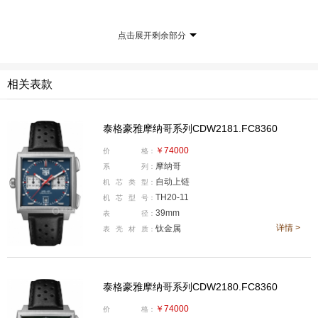
路，使其更贴近1969年搭载Calibre 11机芯的初代作品，
因为摩纳哥系列自1997年重出江湖以来，虽说表壳尺寸没
点击展开剩余部分
什么变化，但表盘开口则是略微的长方形，然而新款则选
择回归1969年初代的设计，使用了方正的表盘开口，同时
相关表款
配合上表壳侧面夸张凌厉的弧形线条，使全新摩纳哥少了
老款的几分呆板，重新焕发出了其独有的动感。
泰格豪雅摩纳哥系列CDW2181.FC8360
￥74000
价
格：
摩纳哥
系
列：
自动上链
机
芯
类
型：
TH20-11
机
芯
型
号：
39mm
表
径：
详情 >
钛金属
表
壳
材
质：
泰格豪雅摩纳哥系列CDW2180.FC8360
￥74000
价
格：