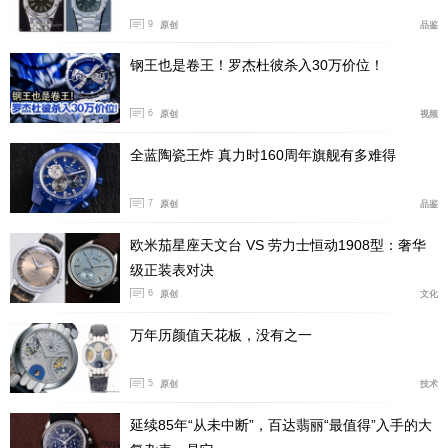
9
原创
品鉴
钢王也是卷王！罗杰杜彼杀入30万价位！
6
原创
视频
全蓝陶瓷王炸 真力时160周年旗舰有多难得
7
原创
品鉴
欧米茄星座天文台 VS 劳力士恒动1908型：奢华
级正装表对决
在性能方面，该机芯作为Heuer 02机芯的进化版本。
6
原创
文化
采用了极具现代感的外观设计，摒弃了豪雅最初发明的摆
万年历颜值天花板，没有之一
动齿轮，转而采用了垂直离合加导柱轮的组合，并拥有每
小时28,800次的摆频和业界领先的80小时动力储存。当然
5
原创
技术
最令人兴奋的，就是钛金属版本74000的价格，这个价格
延续85年“从未中断”，百达翡丽“最值得”入手的大
不仅和之前左侧表冠的限量版价格相差无几，性能更是甩