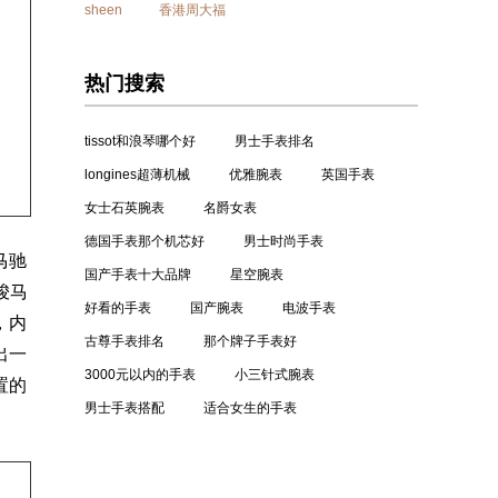
sheen
香港周大福
热门搜索
tissot和浪琴哪个好
男士手表排名
longines超薄机械
优雅腕表
英国手表
女士石英腕表
名爵女表
德国手表那个机芯好
男士时尚手表
马驰
国产手表十大品牌
星空腕表
骏马
好看的手表
国产腕表
电波手表
，内
古尊手表排名
那个牌子手表好
出一
3000元以内的手表
小三针式腕表
置的
男士手表搭配
适合女生的手表