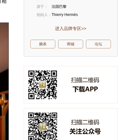
月相
源于：
法国巴黎
创始人：
Thierry Hermès
进入品牌专区>>
腕表
商铺
论坛