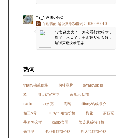
XB_NWT9qRgO
百达翡丽 超级复杂功能时计 6300A-010
47表径太大了，怎么看都觉得大，
算了，不买了，千金难买心头好，
勉强买也没啥意思！
热词
tiffany钻戒价格
胸针品牌
swarovski价
格
周大福官方网
蒂凡尼 钻戒
casio
力洛克
海鸥
tiffany钻戒报价
精工5号
tiffanyco项链价格
梅花
罗西尼
手表怎么样
casio官网
蒂芙尼戒指价格
光动能
卡地亚钻戒价格
周大福钻戒价格