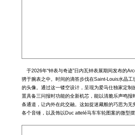
于2026年“钟表与奇迹”日内瓦钟表展期间发布的Arc
骋于腕表之中。时间的滴答步伐在Saint-Louis
的头像。通过这一镂空设计，呈现为爱马仕独家定制的
置具备三问报时功能的全新机芯，能以清脆乐声鸣报
条通道，让内外在此交融。这如捉迷藏般的巧思为无
各个音锤，以及饰以Duc attelé马车车轮图案的微