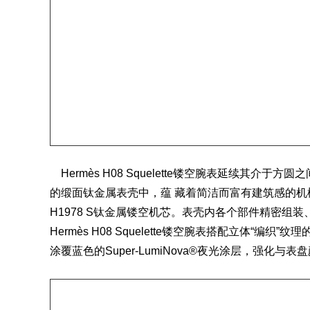
Hermès H08 Squelette镂空腕表延续其介
的缎面钛金属表壳中，蕴 藏着简洁而富有建筑感的
H1978 S钛金属镂空机芯。表壳内各个部件精密组
Hermès H08 Squelette镂空腕表搭配立体“编织”纹理
涂覆蓝色的Super-LumiNova®夜光涂层，强