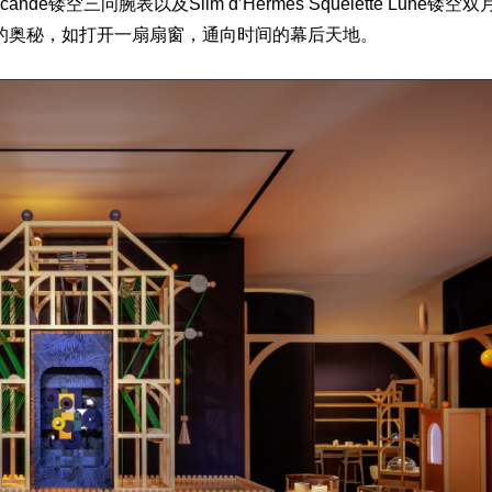
cande镂空三问腕表以及Slim d’Hermès Squelette Lune镂空双
的奥秘，如打开一扇扇窗，通向时间的幕后天地。