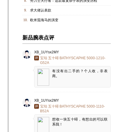
8.
劳力士天行者：这款最复杂手表的演变历程
9.
求大佬认表款
10.
欧米茄海马的演变
新品腕表点评
XB_1UYsx2MY
宝珀 五十噚 BATHYSCAPHE 5000-1210-
G52A
有没有出二手的？个人收，非表
商。
XB_1UYsx2MY
宝珀 五十噚 BATHYSCAPHE 5000-1110-
B52A
想收一块五十噚，有想出的可以联
系我！