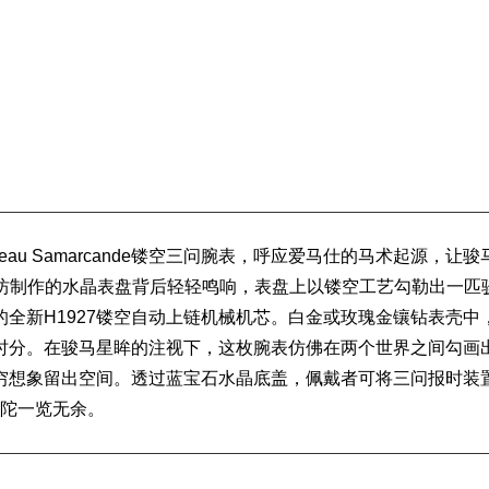
eau Samarcande镂空三问腕表，呼应爱马仕的马术起源，让骏
水晶工坊制作的水晶表盘背后轻轻鸣响，表盘上以镂空工艺勾勒出一匹
全新H1927镂空自动上链机械机芯。白金或玫瑰金
镶钻表壳
中
时分。在骏马星眸的注视下，这枚腕表仿佛在两个世界之间勾画
穷想象留出空间。透过蓝宝石水晶底盖，佩戴者可将三问报时装
型摆陀一览无余。