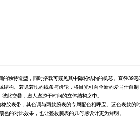
于方圆之间的独特造型，同时搭载可窥见其中隐秘结构的
机芯
。直径39毫
机械结构。若隐若现的线条与齿轮，将目光引向全新的爱马仕自制
装、彼此交叠，邀人遨游于时间的立体结构之中。
的
橡胶表带
，其色调与两款腕表的专属配色相呼应。蓝色表款的
化与表盘颜色的对比效果，也让整枚腕表的几何感设计更为鲜明。