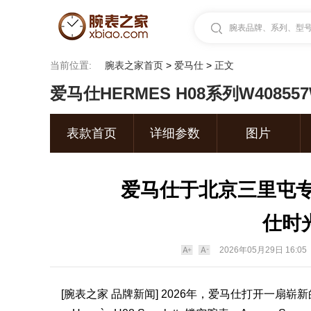
腕表品牌、系列、型号.
当前位置:
腕表之家首页
>
爱马仕
>
正文
爱马仕HERMES H08系列W40855
表款首页
详细参数
图片
爱马仕于北京三里屯专卖店
仕时
2026年05月29日 16:05
[
腕表之家
品牌新闻] 2026年，
爱马仕
打开一扇崭新