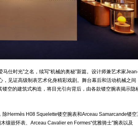
马仕时光”之名，续写“机械的奥秘”新篇。设计师兼艺术家Jean
”的核心，见证高级制表艺术化身精彩戏剧。舞台幕后和活动机械之间
其镂空的建筑式构造，将目光引向背后，由各款镂空腕表揭示隐
H08 Squelette镂空腕表和Arceau Samarcande镂空
细木镶嵌怀表、Arceau Cavalier en Formes“优雅骑士”腕表以及