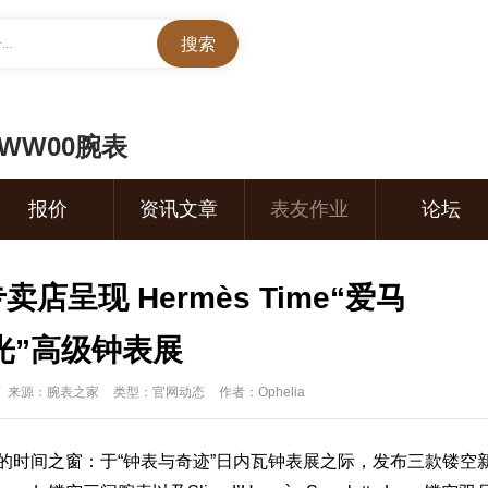
..
7WW00腕表
报价
资讯文章
表友作业
论坛
呈现 Hermès Time“爱马
光”高级钟表展
来源：腕表之家
类型：官网动态
作者：Ophelia
的时间之窗：于“
钟表与奇迹
”日内瓦钟
表
展之际，发布三款镂空