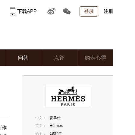
下载APP
登录
注册
问答
点评
购表心得
中文：
爱马仕
英文：
Hermès
新作
始于：
1837年