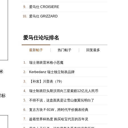
9.
爱马仕 CROISIERE
10.
爱马仕 GRIZZARD
爱马仕论坛排名
最新帖子
热门帖子
回复最多
1.
瑞士潮表雷米格小恶魔
米
2.
Kerbedanz 瑞士独立制表品牌
3.
【补发】川普表（79）
4.
瑞士制表巨头斯沃琪向三星索赔12亿元人民币
时标
5.
不得不说，这盘面真是让雪山傲翼玩明白了
6.
复古方块 F-91W，跨时代平价腕表经典
7.
趁着世界杯热度 购买哈宝代言的百年灵