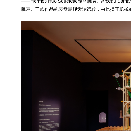
——Hermès H08
Squelette
镂空
腕表
、
Arceau
Samar
腕表
。三款作品的表盘展现齿轮运转，由此揭开机械