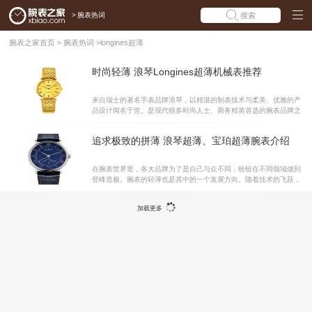
>
腕表热词
搜索
腕表之家首页
>
腕表热词
>
longines超薄
时尚轻薄 浪琴Longines超薄机械表推荐
来自瑞士的著名手表品牌浪琴，以精湛的制表技术与柔美、优雅的产
品设计闻名于世。是现代很多时尚人士、商务精英首选的腕表品牌之
一。浪琴在超薄机械表的制造上有很高的技术，代表产品嘉岚系列超
薄腕表的形象早已深入人心。下面腕表之家就为大家介绍三款浪琴Lo
追求极致的拼薄 浪琴超薄、宝珀超薄腕表介绍
ngines超薄机械表。浪琴Longines 嘉岚系列 L4.708.2.31.8 机械男
表 浪琴Longines嘉岚系列L4.708.2.31.8机械男表，这款自动机械男
士腕表，具有34毫米中规中矩表盘，采用PVD镀金材质，重金打造，
在腕表世界里，各大品牌为了是自己与众不同，纷纷在不同领域做到
诠释着高贵大气卓尔不凡的风范。此外，这款腕表具有背透，可以清
登峰造极。腕表的轻薄也是其中的一个发展方向。随着技术的飞跃，
晰看到腕表的内部运转。45小时的动力储备可确保腕表的运行能量，
很多腕表品牌都做到了极致的薄，甚至让人目瞪口呆。接下来，编者
就为大家介绍浪琴、宝珀的超薄系列腕表。宝珀经典Villeret系列 超薄
加载更多
逆跳小秒针腕表 机芯厚度：4.57mm 你能想象这枚4.57mm厚的超薄
机芯7663Q拥有244个部件和34个宝石轴承吗？这让它拥有3天动力
储存，为时针、分针以及中央蛇形日期指针提供动力来源，而逆跳秒
针出现在表盘的6点钟方向。5点钟位置的正后方表耳暗藏玄机，可以
实现日期的快速调校。透过蓝宝石底盖，自动摆陀的手工镌刻工艺以
及振荡时产生的力学美感，皆