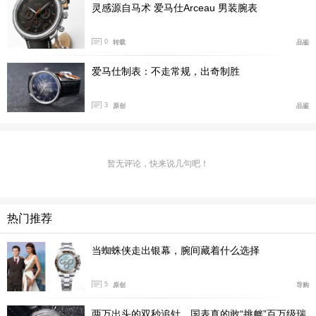
灵感源自马术 爱马仕Arceau 男装腕表
0
转载
品鉴
爱马仕制表：不走常规，出奇制胜
3
原创
品鉴
暂无评论，快来说几句吧！
热门推荐
当蜘蛛侠走出银幕，腕间藏着什么选择
5
原创
导购
两万出头的双秒追针，国表真的敢“挑衅”百万级瑞