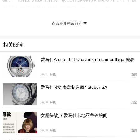
象。当时以“农场工作坊”形式开始兴起的制表业，正于这
片至今仍延续着法兰什-蒙塔涅（Franches-Montagnes）
马匹养殖传统的土地蓬勃发展。这座建筑由普尔弗建筑事
点击展开剩余部分
务所（Atelier Pulver Architectes）操刀设计，在传承历
史遗产的同时，展现了源于马术竞技场的现代美学视野，
与爱马仕的基础核心业务巧妙呼应。建筑本身也体现了爱
相关阅读
马仕对“可持续房地产”的承诺：采用本地采购建材，配备
爱马仕Arceau Lift Chevaux en camouflage 腕表
太阳能板、雨水回收系统和绿色屋顶。环绕建筑的园林将
完美复现瑞士汝拉地区的自然生态景观。
1
转载
新闻
随着勒努瓦尔蒙专业工坊的扩建，爱马仕正在开创工
爱马仕收购表盘制造商Natéber SA
艺传承与创新智慧可持续融合的未来，为区域经济发展注
入负责任的新动能。
0
转载
品鉴
女魔头钦点 爱马仕卡地亚争锋腕间
0
转载
新闻