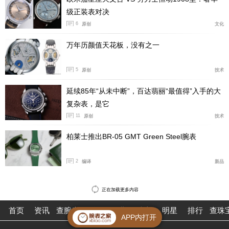
级正装表对决
6
原创
文化
万年历颜值天花板，没有之一
5
原创
技术
延续85年“从未中断”，百达翡丽“最值得”入手的大
复杂表，是它
11
原创
技术
柏莱士推出BR-05 GMT Green Steel腕表
2
编译
新品
正在加载更多内容
首页
资讯
查腕表
论坛
作业
珠宝
明星
排行
查珠
APP内打开