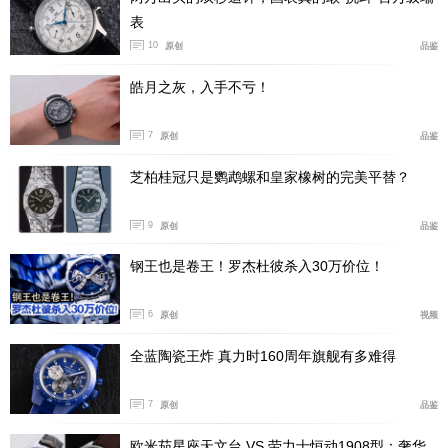
表
10
原创
品鉴
皓月之灰，入手不亏！
7
原创
品鉴
芝柏桂冠只是鹦鹉螺和皇家橡树的完美平替？
9
原创
品鉴
钢王也是卷王！罗杰杜彼杀入30万价位！
6
原创
视频
全蓝陶瓷王炸 真力时160周年旗舰有多难得
7
原创
品鉴
欧米茄星座天文台 VS 劳力士恒动1908型：奢华