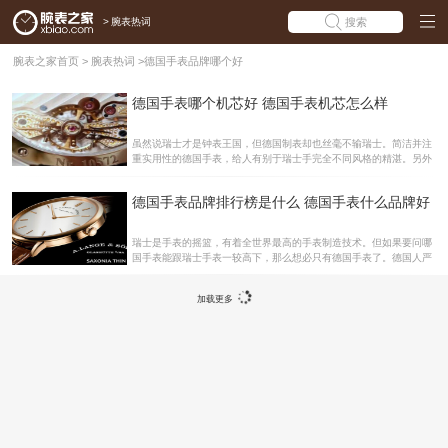
>
腕表热词
搜索
腕表之家首页
>
腕表热词
>
德国手表品牌哪个好
德国手表哪个机芯好 德国手表机芯怎么样
虽然说瑞士才是钟表王国，但德国制表却也丝毫不输瑞士。简洁并注
重实用性的德国手表，给人有别于瑞士手完全不同风格的精湛。另外
德国手表的机芯也很有特色，别具韵味。下面我们就与大家一同欣赏
德国手表机芯之美!鹅颈微调 鹅颈微调“Swan-neck”顾名思义，它的形
德国手表品牌排行榜是什么 德国手表什么品牌好
状就好像一个天鹅的颈部，大部分有鹅颈形状的优美曲线。我个人认
为这是德国表中最易辨认也是最美的装置，特别是双鹅颈微调，把这
种美用对称的形式发挥到极致。所以有人说双鹅颈微调是德国腕表最
瑞士是手表的摇篮，有着全世界最高的手表制造技术。但如果要问哪
美的代表。鹅颈微调是为调节快慢针而存在的，避免了快慢针无可避
国手表能跟瑞士手表一较高下，那么想必只有德国手表了。德国人严
免的大偏差。利用金属片的弹性把快慢针夹住，再通过一根细小的螺
谨认真的性格，缔造出德表精密、可靠、简洁的特点，让很多表迷朋
丝精细地调教快慢针偏移幅度，调教好之后，快慢针
友们爱不释手。现在的德国手表品牌有很多，有些朋友可能会问德国
加载更多
手表品牌排行榜是什么，德国手表什么品牌好?接下来，就让腕表之
家来给大家介绍一下吧。顶级品牌朗格(A. Lange & S?hne) 朗格表
是非常精准的德国机械钟表品牌，它的主要特色在于：无与伦比的精
湛技术和高水准的完美手工。少见的非瑞士名表品牌，它是地道的东
部德国产品，曾经因前东德的专制统治而消失过，但两德统一后再度
焕发青春。朗格坚持只做机械贵金